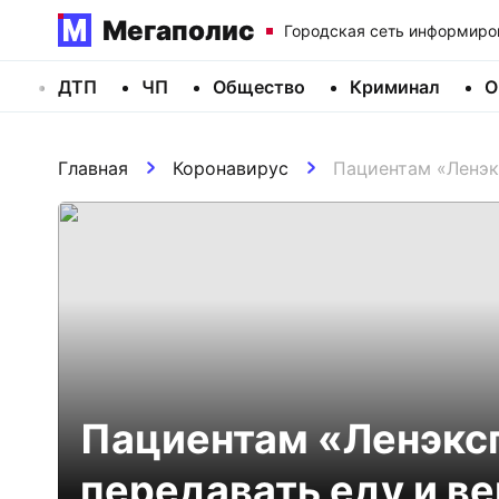
Мегаполис
Городская сеть информиро
ДТП
ЧП
Общество
Криминал
О
Главная
Коронавирус
Пациентам «Ленэк
Пациентам «Ленэкс
передавать еду и в