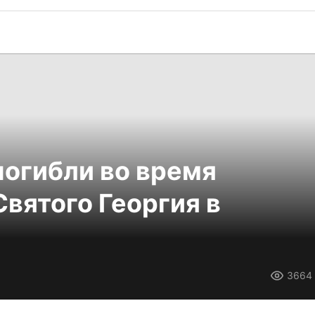
погибли во время
вятого Георгия в
3664