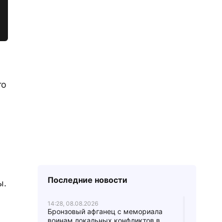
го
Последние новости
ы.
14:28, 08.08.2026
Бронзовый афганец с мемориала
воинам локальных конфликтов в