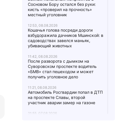
Сосновом Бору остался без руки:
кисть «проверил на прочность»
местный уголовник
12:53, 08.08.2026
Кошачья голова посреди дороги
взбудоражила дачников Мшинской: в
садоводствах завелся маньяк,
убивающий животных
11:42, 08.08.2026
После разворота с дымком на
Суворовском проспекте водитель
«БМВ» стал пешеходом и может
получить уголовное дело
11:21, 08.08.2026
Автомобиль Росгвардии попал в ДТП
на проспекте Славы, второй
участник аварии замер на газоне
21:55, 07.08.2026
«Убью тебя, задушу!» Посетитель
ресторана быстрого питания на
проспекте Просвещения избил