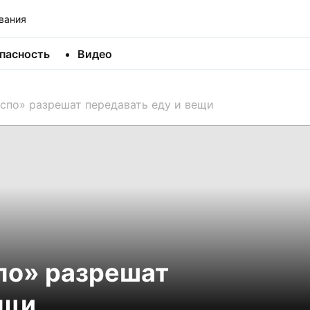
вания
пасность
Видео
спо» разрешат передавать еду и вещи
по» разрешат
ещи