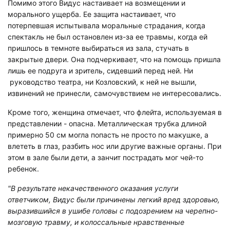
Помимо этого Видус настаивает на возмещении и
морального ущерба. Ее защита настаивает, что
потерпевшая испытывала моральные страдания, когда
спектакль не был остановлен из-за ее травмы, когда ей
пришлось в темноте выбираться из зала, стучать в
закрытые двери. Она подчеркивает, что на помощь пришла
лишь ее подруга и зритель, сидевший перед ней. Ни
руководство театра, ни Козловский, к ней не вышли,
извинений не принесли, самочувствием не интересовались.
Кроме того, женщина отмечает, что флейта, используемая в
представлении - опасна. Металлическая трубка длиной
примерно 50 см могла попасть не просто по макушке, а
влететь в глаз, разбить нос или другие важные органы. При
этом в зале были дети, а занчит пострадать мог чей-то
ребенок.
"В результате некачественного оказания услуги
ответчиком, Видус были причинены легкий вред здоровью,
выразившийся в ушибе головы с подозрением на черепно-
мозговую травму, и колоссальные нравственные