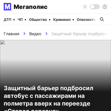
Мегаполис
ДТП
ЧП
Общество
Криминал
Опасность
Виде
Главная
Видео
Защитный барьер подбросил а
Защитный барьер подбросил
автобус с пассажирами на
полметра вверх на переезде