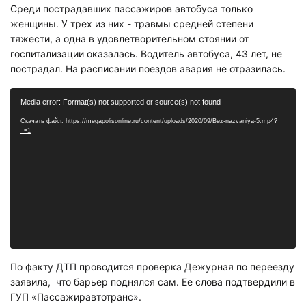
Среди пострадавших пассажиров автобуса только
женщины. У трех из них - травмы средней степени
тяжести, а одна в удовлетворительном стоянии от
госпитализации оказалась. Водитель автобуса, 43 лет, не
пострадал. На расписании поездов авария не отразилась.
Видеоплеер
Media error: Format(s) not supported or source(s) not found
Скачать файл: https://megapolisonline.ru/content/uploads/2020/09/Bez-nazvaniya-5.mp4?
_=1
По факту ДТП проводится проверка Дежурная по переезду
заявила, что барьер поднялся сам. Ее слова подтвердили в
ГУП «Пассажиравтотранс».