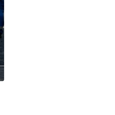
ванной своей квартиры и спрятал
труп
12:24, 06.08.2026
Водителя Газели, который насмерть
сбил пенсионерку на
Краснопутиловской улице,
задержали: возбуждено уголовное
дело
12:00, 06.08.2026
После ссоры двух охранников БЦ на
Выборгской стороне одного спасают
в реанимации, а другого обвиняют в
тяжком преступлении
11:22, 06.08.2026
«Гранта» опрокинула фуру возле
здания ГАИ в Тихвине. Таран
грузовика спровоцировала «Волга»
10:46, 06.08.2026
Два мальчика, плавая на надувном
матрасе по Ново-Свирскому каналу,
попали под моторную лодку. Дети