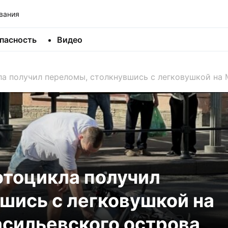
вания
пасность
Видео
а получил переломы, столкнувшись с легковушкой на 
отоцикла получил
шись с легковушкой на
сильевского острова