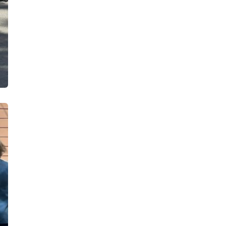
В Петербурге нашли казино,
постоянно перемещавшееся с места
на место, и склад с полутора
сотнями игровых автоматов
16:49, 06.08.2026
Девушка на «БМВ» раскурочила
детскую площадку в деревне
Касимово, после чего поспешила
снять «счастливые» номера
14:27, 06.08.2026
Двое мужчин подожгли «Солярис»
во дворе на улице Тельмана и
попались
13:36, 06.08.2026
«Главстрой Санкт-Петербург»
запускает гостиничный проект
совместно с «МТЛ-Апарт»
13:23, 06.08.2026
«Он там быть не должен был
никаким образом». 70-летний
петербуржец прикончил соперника в