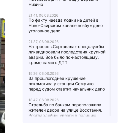
Низино
21:41, 06.08.2026
По факту наезда лодки на детей в
Ново-Свирском канале возбуждено
уголовное дело
21:37, 06.08.2026
На трассе «Сортавала» спецслужбы
ликвидировали последствия крупной
аварии. Все было по-настоящему,
кроме самого ДТП
19:26, 06.08.2026
За прошлогоднее крушение
локомотива у станции Семрино
перед судом ответит начальник депо
18:47, 06.08.2026
Стрельба по банкам переполошила
жителей двора на улице Восстания.
Росгвардейцы увезли в полицию
четверых парней
17:24, 06.08.2026