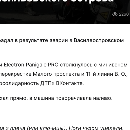
2260
адал в результате аварии в Василеостровском
 Electron Panigale PRO столкнулось с минивэном
ерекрестке Малого проспекта и 11-й линии В. О.,
осолидарность ДТП» ВКонтакте.
хал прямо, а машина поворачивала налево.
ра и плеча (или ключицы). Ноги чудом уцелели,