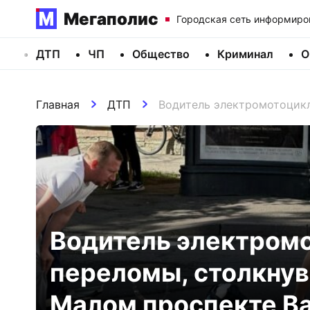
Мегаполис
Городская сеть информиро
ДТП
ЧП
Общество
Криминал
О
Главная
ДТП
Водитель электромотоцикл
Водитель электром
переломы, столкнув
Малом проспекте Ва