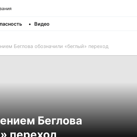
вания
пасность
Видео
нием Беглова обозначили «беглый» переход
ением Беглова
» переход