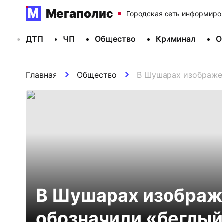
Мегаполис
Городская сеть информиро
ДТП
ЧП
Общество
Криминал
О
Главная
Общество
В Шушарах изображе
В Шушарах изображ
обозначили «беглый