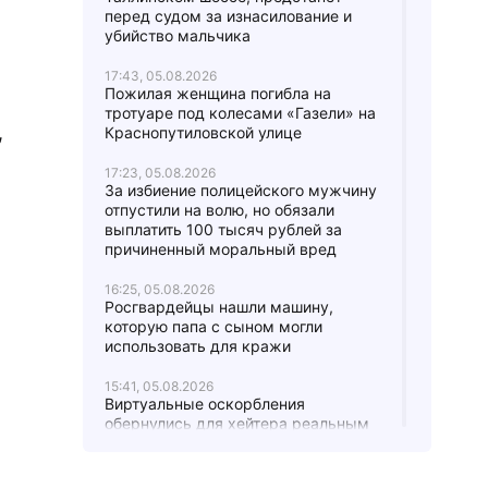
перед судом за изнасилование и
убийство мальчика
17:43, 05.08.2026
Пожилая женщина погибла на
тротуаре под колесами «Газели» на
,
Краснопутиловской улице
17:23, 05.08.2026
За избиение полицейского мужчину
отпустили на волю, но обязали
выплатить 100 тысяч рублей за
причиненный моральный вред
16:25, 05.08.2026
Росгвардейцы нашли машину,
которую папа с сыном могли
использовать для кражи
15:41, 05.08.2026
Виртуальные оскорбления
обернулись для хейтера реальным
штрафом в 12 тысяч рублей
15:20, 05.08.2026