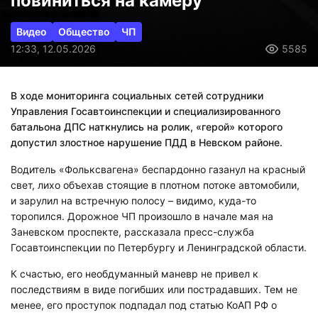
повиниться на камеру
Видео
Общество
ЧП
12:33, 12.05.2026
5585
В ходе мониторинга социальных сетей сотрудники
Управления Госавтоинспекции и специализированного
батальона ДПС наткнулись на ролик, «герой» которого
допустил злостное нарушение ПДД в Невском районе.
Водитель «Фольксвагена» беспардонно газанул на красный
свет, лихо объехав стоящие в плотном потоке автомобили,
и зарулил на встречную полосу – видимо, куда-то
торопился. Дорожное ЧП произошло в начале мая на
Заневском проспекте, рассказала пресс-служба
Госавтоинспекции по Петербургу и Ленинградской области.
К счастью, его необдуманный маневр не привел к
последствиям в виде погибших или пострадавших. Тем не
менее, его проступок подпадал под статью КоАП РФ о