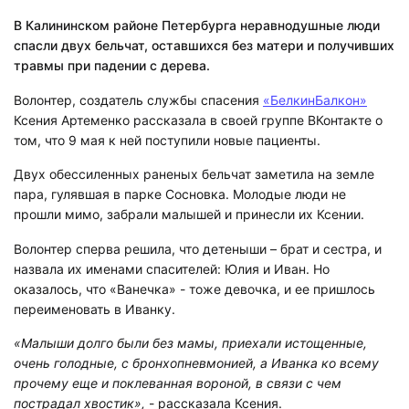
В Калининском районе Петербурга неравнодушные люди
спасли двух бельчат, оставшихся без матери и получивших
травмы при падении с дерева.
Волонтер, создатель службы спасения
«БелкинБалкон»
Ксения Артеменко рассказала в своей группе ВКонтакте о
том, что 9 мая к ней поступили новые пациенты.
Двух обессиленных раненых бельчат заметила на земле
пара, гулявшая в парке Сосновка. Молодые люди не
прошли мимо, забрали малышей и принесли их Ксении.
Волонтер сперва решила, что детеныши – брат и сестра, и
назвала их именами спасителей: Юлия и Иван. Но
оказалось, что «Ванечка» - тоже девочка, и ее пришлось
переименовать в Иванку.
«Малыши долго были без мамы, приехали истощенные,
очень голодные, с бронхопневмонией, а Иванка ко всему
прочему еще и поклеванная вороной, в связи с чем
пострадал хвостик»,
- рассказала Ксения.