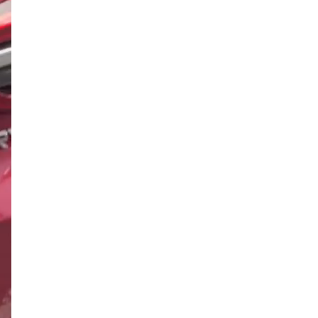
кисть «проверил на прочность»
местный уголовник
12:53, 08.08.2026
Кошачья голова посреди дороги
взбудоражила дачников Мшинской:
они считают, что в садоводствах
завелся маньяк, убивающий
животных
11:42, 08.08.2026
После разворота с дымком на
Суворовском проспекте водитель
«БМВ» стал пешеходом и может
получить уголовное дело
11:21, 08.08.2026
Автомобиль Росгвардии попал в ДТП
на проспекте Славы, второй
участник аварии замер на газоне
21:55, 07.08.2026
«Убью тебя, задушу!» Посетитель
ресторана быстрого питания на
проспекте Просвещения избил