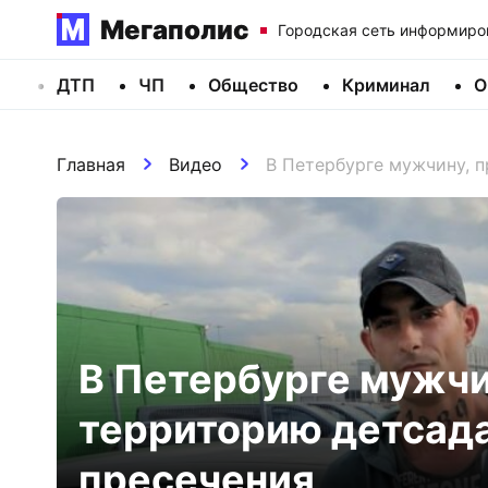
Мегаполис
Городская сеть информиро
ДТП
ЧП
Общество
Криминал
О
Главная
Видео
В Петербурге мужчину, п
В Петербурге мужчи
территорию детсада
пресечения