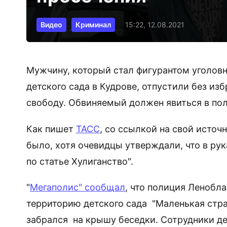
Видео
Криминал
15:22, 12.08.2021
Мужчину, который стал фигурантом уголовн
детского сада в Кудрове, отпустили без и
свободу. Обвиняемый должен явиться в по
Как пишет
ТАСС
, со ссылкой на свой источ
было, хотя очевидцы утверждали, что в ру
по статье Хулиганство".
"
Мегаполис" сообщал
, что полиция Ленобл
территорию детского сада "Маленькая стран
забрался на крышу беседки. Сотрудники д