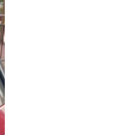
11 августа начнет курсировать
разрисованный народом поезд
18:11, 08.08.2026
На «Чкаловской» начинается ремонт
эскалаторов. Пассажирам советуют
по вечерам заходить в метро на
«Спортивной» и «Петроградской»
15:50, 08.08.2026
Медики скорой, приехав на
Бронетанковую улицу Красного
Села, пожалели, что они не в танке:
водителя и фельдшера побил
агрессивный местный
15:30, 08.08.2026
Теплоход и катер столкнулись ночью
на Малой Невке. Пострадали только
борта и стекла, люди целы
14:28, 08.08.2026
Бронзовый афганец с мемориала
воинам локальных конфликтов в
Сосновом Бору остался без руки: