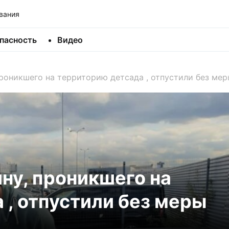
вания
пасность
Видео
роникшего на территорию детсада , отпустили без ме
ну, проникшего на
 , отпустили без меры