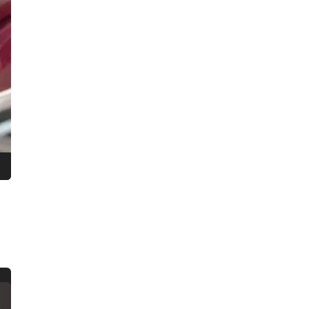
ногами и чуть не придушил 10-
летнего мальчика
21:18, 07.08.2026
Два бурых медведя, Бу и Тяпа,
эмигрировали из Ленобласти в
Ирландию
19:11, 07.08.2026
Из плавучего ресторана «Акварель
холл» у набережной Макарова опять
откачивают воду – второй раз за
месяц
18:31, 07.08.2026
Росгвардейцы ночью сняли с
водосточной трубы Смольного
собора четверых юных
«альпинистов»
17:37, 07.08.2026
В городе Мурино женщину
вытаскивали из-под грузовика:
водитель не заметил ее,
приближаясь к зебре