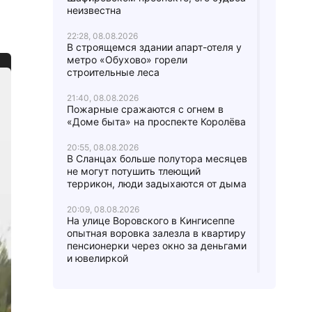
неизвестна
22:28, 08.08.2026
В строящемся здании апарт-отеля у
метро «Обухово» горели
строительные леса
21:40, 08.08.2026
Пожарные сражаются с огнем в
«Доме быта» на проспекте Королёва
20:55, 08.08.2026
В Сланцах больше полутора месяцев
не могут потушить тлеющий
террикон, люди задыхаются от дыма
20:09, 08.08.2026
На улице Воровского в Кингисеппе
опытная воровка залезла в квартиру
пенсионерки через окно за деньгами
и ювелиркой
18:53, 08.08.2026
Метро дало волю граффитистам: по
Московско-Петроградской линии с