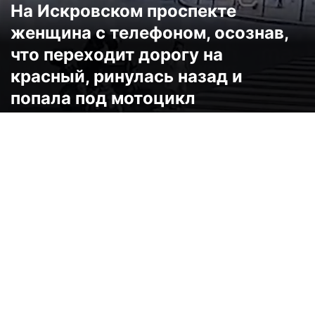
На Искровском проспекте
женщина с телефоном, осознав,
что переходит дорогу на
красный, ринулась назад и
попала под мотоцикл
Видео
ДТП
16:57, 05.06.2025
9668
Досадная авария с тяжелыми последствиями произошла
днем 5 июня в Невском районе Петербурга.
Уличная видеокамера записала, как женщина, прижимая к
уху мобильный телефон, начала переходить через
Искровский проспект у перекрестка с улицей Коллонтай на
красный свет. Сделав несколько шагов, она, вероятно,
осознала ошибку и решила вернуться на тротуар, но, едва
развернувшись, тут же попала под мотоцикл.