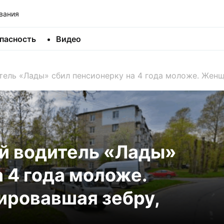
вания
пасность
Видео
тель «Лады» сбил пенсионерку на 4 года моложе. Женщ
й водитель «Лады»
 4 года моложе.
ировавшая зебру,