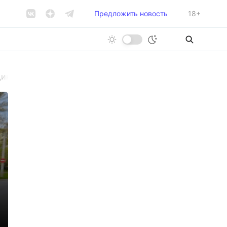
Предложить новость
18+
ина, проигнорировавшая зебру, погибла