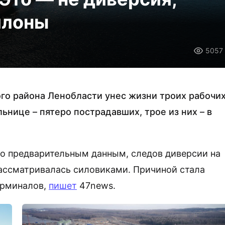
ллоны
5057
ого района Ленобласти унес жизни троих рабочи
льнице – пятеро пострадавших, трое из них – в
о предварительным данным, следов диверсии на
рассматривалась силовиками. Причиной стала
ерминалов,
пишет
47news.