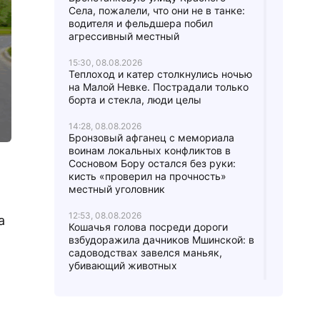
Села, пожалели, что они не в танке:
водителя и фельдшера побил
агрессивный местный
15:30, 08.08.2026
Теплоход и катер столкнулись ночью
на Малой Невке. Пострадали только
борта и стекла, люди целы
14:28, 08.08.2026
Бронзовый афганец с мемориала
воинам локальных конфликтов в
Сосновом Бору остался без руки:
кисть «проверил на прочность»
местный уголовник
12:53, 08.08.2026
а
Кошачья голова посреди дороги
взбудоражила дачников Мшинской: в
садоводствах завелся маньяк,
убивающий животных
11:42, 08.08.2026
После разворота с дымком на
Суворовском проспекте водитель