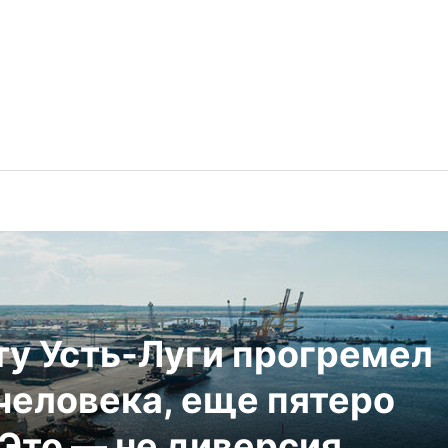
ту Усть-Луги прогремел
человека, еще пятеро
Это — не диверсия,