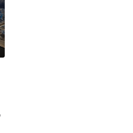
жителей двора на улице Восстания.
Росгвардейцы увезли в полицию
четверых парней
17:24, 06.08.2026
В Петербурге нашли казино,
постоянно перемещавшееся с места
на место, и склад с полутора
сотнями игровых автоматов
16:49, 06.08.2026
Девушка на «БМВ» раскурочила
детскую площадку в деревне
Касимово, после чего поспешила
снять «счастливые» номера
14:27, 06.08.2026
Двое мужчин подожгли «Солярис»
во дворе на улице Тельмана и
попались
х
13:36, 06.08.2026
е
«Главстрой Санкт-Петербург»
запускает гостиничный проект
совместно с «МТЛ-Апарт»