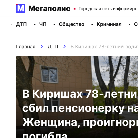
Мегаполис
Городская сеть информиро
ДТП
ЧП
Общество
Криминал
О
Главная
ДТП
В Киришах 78-летний води
В Киришах 78-летни
сбил пенсионерку на
Женщина, проигнор
погибла