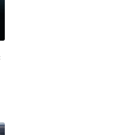
унес человеческую жизнь
22:19, 06.08.2026
Водитель Газели погиб в результате
массового ДТП на КАД у деревни
Низино
21:41, 06.08.2026
По факту наезда лодки на детей в
Ново-Свирском канале возбуждено
уголовное дело
х
21:37, 06.08.2026
На трассе «Сортавала» спецслужбы
ликвидировали последствия крупной
аварии. Все было по-настоящему,
кроме самого ДТП
19:26, 06.08.2026
За прошлогоднее крушение
локомотива у станции Семрино
перед судом ответит начальник депо
18:47, 06.08.2026
Стрельба по банкам переполошила