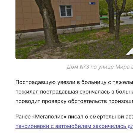
Дом №3 по улице Мира в
Пострадавшую увезли в больницу с тяжелым
пожилая пострадавшая скончалась в больн
проводит проверку обстоятельств произош
Ранее «Мегаполис» писал о смертельной ав
пенсионерки с автомобилем закончилась дл