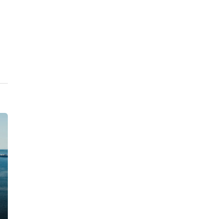
Подпольный мастер-оружейник
попал в поле зрения полиции, в его
арсенале нашли один боевой
пистолет, 900 патронов, порох и
взрывпакеты
14:42, 07.08.2026
Пневматический пистолет в руках
мужчины с судимостями напугал
прохожих в Воронихинском сквере
11:56, 07.08.2026
Экономическая полиция накрыла в
Петербурге сеть табачных
магазинов, продававших товары без
маркировки
11:27, 07.08.2026
В «Цветном городе» ночью тушили
парковку. Сгорели две «Лады» и
«БВМ», у «Шевроле» оплавился
кузов
10:37, 07.08.2026
Пожар в частном доме в Гатчине