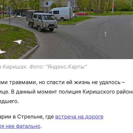
 Киришах. Фото: "Яндекс.Карты"
и травмами, но спасти ей жизнь не удалось –
ице. В данный момент полиция Киришского район
едшего.
арии в Стрельне, где
встреча на дороге
я нее фатально
.