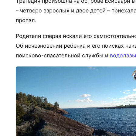
Трагедия произошла на острове Есисаари в
– четверо взрослых и двое детей – приехал
пропал.
Родители сперва искали его самостоятельно
Об исчезновении ребенка и его поисках на
поисково-спасательной службы и
водолазы