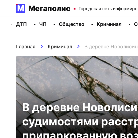
Мегаполис
Городская сеть информиро
ДТП
ЧП
Общество
Криминал
О
Главная
Криминал
В деревне Новолисин
В деревне Новолиси
судимостями расст
припаркованную во