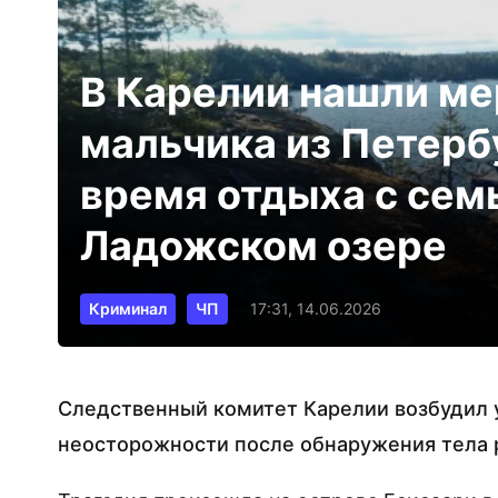
В Карелии нашли м
мальчика из Петерб
время отдыха с семь
Ладожском озере
Криминал
ЧП
17:31, 14.06.2026
Следственный комитет Карелии возбудил 
неосторожности после обнаружения тела 