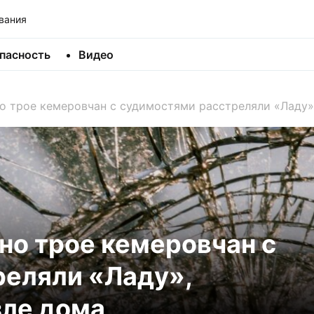
вания
пасность
Видео
о трое кемеровчан с судимостями расстреляли «Ладу»
но трое кемеровчан с
реляли «Ладу»,
зле дома