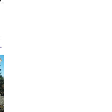
ья
18:20, 04.08.2026
В Приморском районе пламя
вырвалось из окна жилой
многоэтажки
18:11, 04.08.2026
Желающие сочетаться браком в
красивую дату 27.07.2027 могут
начинать подавать заявления
й
.
16:19, 04.08.2026
Росгвардейцы нашли иномарку,
водитель которой подозревается в
краже
16:00, 04.08.2026
Полиция выясняет, кто был больше
неправ в ДТП на проспекте
Косыгина, – водитель, проехавший на
красный, или не спешившиеся на
зебре мальчики на самокатах
15:41, 04.08.2026
Крановщик-рецидивист, пустивший в
ход нож из-за словесной перепалки,