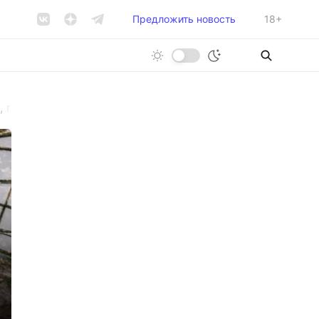
Предложить новость
18+
, припаркованную возле дома