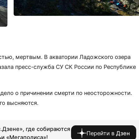
астью, мертвым. В акватории Ладожского озера
азала пресс-служба СУ СК России по Республике
 дело о причинении смерти по неосторожности.
го высняются.
.Дзене», где собираются
Перейти в
Дзен
ьи «Мегаполиса»!