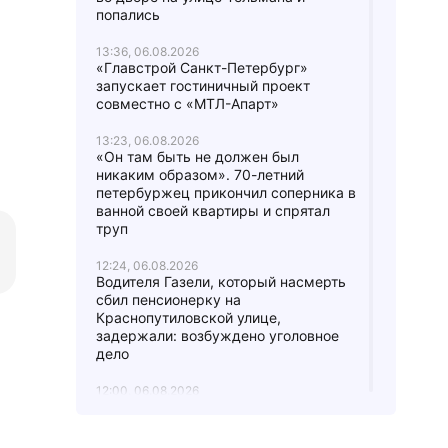
попались
13:36, 06.08.2026
«Главстрой Санкт-Петербург»
запускает гостиничный проект
совместно с «МТЛ-Апарт»
13:23, 06.08.2026
«Он там быть не должен был
никаким образом». 70-летний
петербуржец прикончил соперника в
ванной своей квартиры и спрятал
труп
12:24, 06.08.2026
Водителя Газели, который насмерть
сбил пенсионерку на
Краснопутиловской улице,
задержали: возбуждено уголовное
дело
12:00, 06.08.2026
После ссоры двух охранников БЦ на
Выборгской стороне одного спасают
в реанимации, а другого обвиняют в