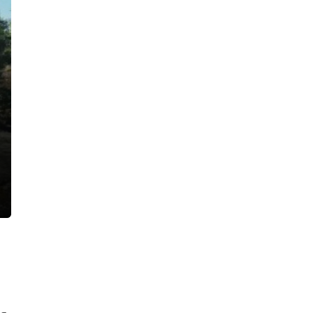
международных телефонных
мошенников
13:14, 05.08.2026
90-летний пенсионер отдал
мошенникам 900 тысяч рублей, но
благодаря полиции еще может
вернуть деньги
12:52, 05.08.2026
Наркосбытчик попался на полутора
граммах зелья, но работал по-
крупному — дома у него нашли уже
полкило мефедрона
12:00, 05.08.2026
В Вырице тушили серьезный пожар
в производственном предприятии
18:43, 04.08.2026
Сбивший насмерть велосипедиста на
Лиговском проспекте водитель
посидит пока под домашним
арестом