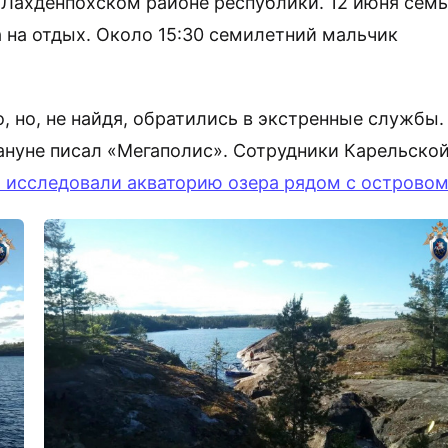
 Лахденпохском районе республики. 12 июня сем
а на отдых. Около 15:30 семилетний мальчик
, но, не найдя, обратились в экстренные службы.
кануне писал «Мегаполис». Сотрудники Карельско
 исследовали акваторию озера рядом с островом