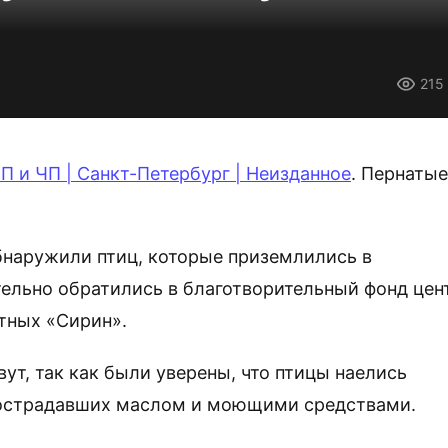
215
П и ЧП | Санкт-Петербург | Неизданное
. Пернатые
бнаружили птиц, которые приземлились в
ельно обратились в благотворительный фонд цен
тных «Сирин».
ут, так как были уверены, что птицы наелись
острадавших маслом и моющими средствами.