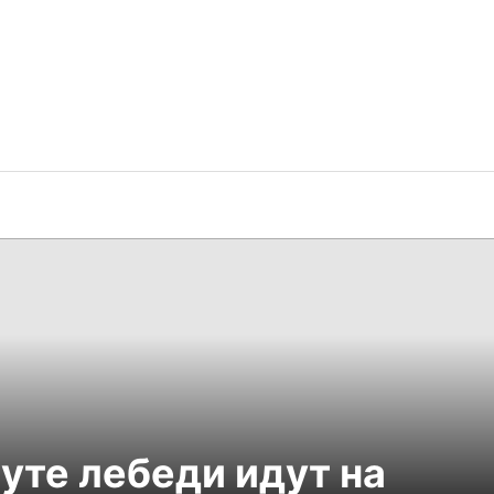
уте лебеди идут на