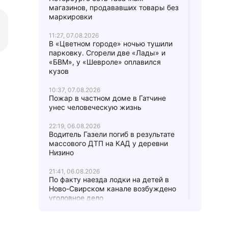
магазинов, продававших товары без
маркировки
11:27, 07.08.2026
В «Цветном городе» ночью тушили
парковку. Сгорели две «Лады» и
«БВМ», у «Шевроле» оплавился
кузов
10:37, 07.08.2026
Пожар в частном доме в Гатчине
унес человеческую жизнь
22:19, 06.08.2026
Водитель Газели погиб в результате
массового ДТП на КАД у деревни
Низино
21:41, 06.08.2026
По факту наезда лодки на детей в
Ново-Свирском канале возбуждено
уголовное дело
21:37, 06.08.2026
На трассе «Сортавала» спецслужбы