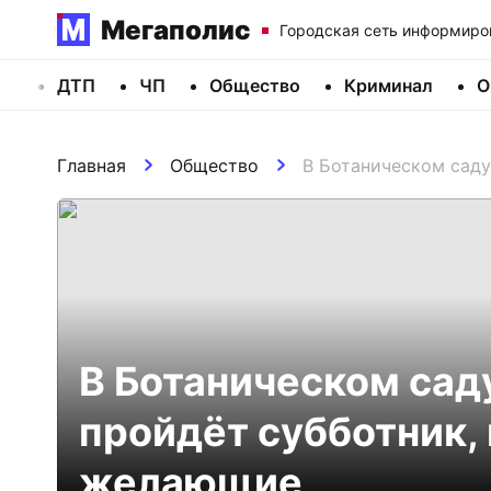
Мегаполис
Городская сеть информиро
ДТП
ЧП
Общество
Криминал
О
Главная
Общество
В Ботаническом сад
В Ботаническом сад
пройдёт субботник,
желающие