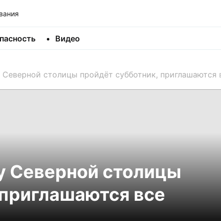
вания
пасность
Видео
у Северной столицы пройдёт субботник, приглашаютс
у Северной столицы
 приглашаются все