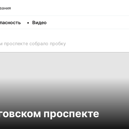
вания
пасность
Видео
м проспекте собрало пробку
говском проспекте