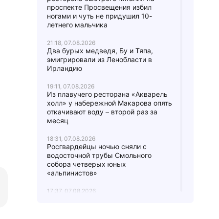
проспекте Просвещения избил
ногами и чуть не придушил 10-
летнего мальчика
21:18, 07.08.2026
Два бурых медведя, Бу и Тяпа,
эмигрировали из Ленобласти в
Ирландию
19:11, 07.08.2026
Из плавучего ресторана «Акварель
холл» у набережной Макарова опять
откачивают воду – второй раз за
месяц
18:31, 07.08.2026
Росгвардейцы ночью сняли с
водосточной трубы Смольного
собора четверых юных
«альпинистов»
17:37, 07.08.2026
В городе Мурино женщину
вытаскивали из-под грузовика:
водитель не заметил ее,