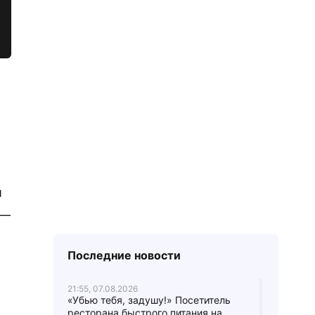
й
 —
Последние новости
21:55, 07.08.2026
«Убью тебя, задушу!» Посетитель
ресторана быстрого питания на