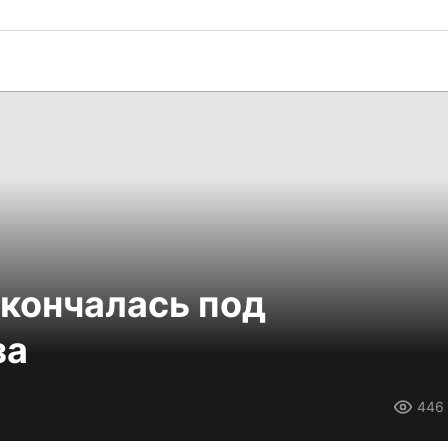
кончалась под
за
446