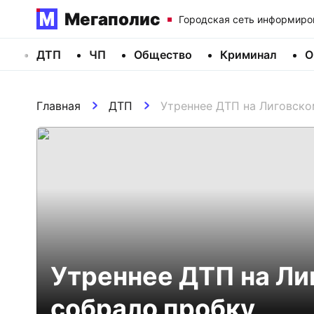
Мегаполис
Городская сеть информиро
ДТП
ЧП
Общество
Криминал
О
Главная
ДТП
Утреннее ДТП на Лиговско
Утреннее ДТП на Ли
собрало пробку