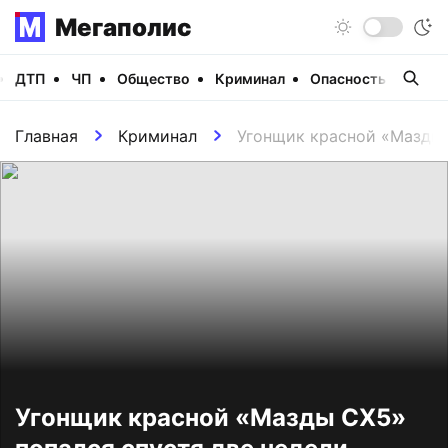
Мегаполис
ДТП
ЧП
Общество
Криминал
Опасность
Виде
Главная
Криминал
Угонщик красной «Мазды 
Угонщик красной «Мазды СХ5»