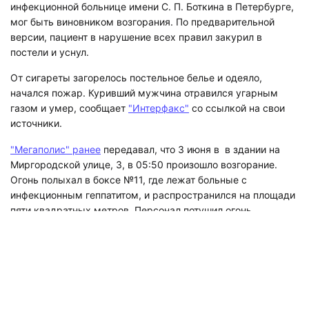
инфекционной больнице имени С. П. Боткина в Петербурге,
мог быть виновником возгорания. По предварительной
версии, пациент в нарушение всех правил закурил в
постели и уснул.
От сигареты загорелось постельное белье и одеяло,
начался пожар. Куривший мужчина отравился угарным
газом и умер, сообщает
"Интерфакс"
со ссылкой на свои
источники.
"Мегаполис" ранее
передавал, что 3 июня в в здании на
Миргородской улице, 3, в 05:50 произошло возгорание.
Огонь полыхал в боксе №11, где лежат больные с
инфекционным геппатитом, и распространился на площади
пяти квадратных метров. Персонал потушил огонь
собственными силами. Позже на место прибыли
пожарные и провели контрольную проливку.
Подписывайтесь на наш канал в
«Яндекс.Дзене», где собираются самые