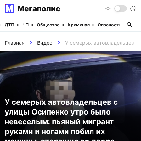
Мегаполис
ДТП
ЧП
Общество
Криминал
Опасность
Виде
Главная
Видео
У семерых автовладельцев с 
У семерых автовладельцев с
улицы Осипенко утро было
невеселым: пьяный мигрант
руками и ногами побил их