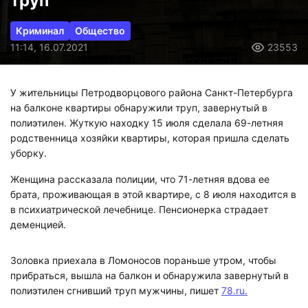
труп
Криминал
Общество
11:14, 16.07.2021
23553
У жительницы Петродворцового района Санкт-Петербурга
на балконе квартиры обнаружили труп, завернутый в
полиэтилен. Жуткую находку 15 июля сделала 69-летняя
родственница хозяйки квартиры, которая пришла сделать
уборку.
Женщина рассказала полиции, что 71-летняя вдова ее
брата, проживающая в этой квартире, с 8 июля находится в
в психиатрической лечебнице. Пенсионерка страдает
деменцией.
Золовка приехала в Ломоносов пораньше утром, чтобы
прибраться, вышла на балкон и обнаружила завернутый в
полиэтилен сгнивший труп мужчины, пишет
78.ru.