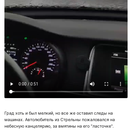
Град хоть и был мелкий, но все же оставил следы на
машинах. Автолюбитель из Стрельны пожаловался на
небесную канцелярию, за вмятины на его "ласточке".