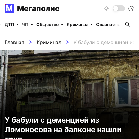
Мегаполис
ДТП
ЧП
Общество
Криминал
Опасность
Виде
Главная
Криминал
У бабули с деменцией из 
У бабули с деменцией из
Ломоносова на балконе нашли