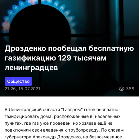
Дрозденко пообещал бесплатную
газификацию 129 тысячам
ленинградцев
Общество
21:26, 15.07.2021
388
В Ленинградской области "Газпром" готов бесплатно
газифицировать дома, расположенные в населенных
пунктах, где газ уже проведен, но хозяева ещё не
подключили свои владения к трубопроводу. По словам
губернатора Александр Дрозденко, на безвозмездное