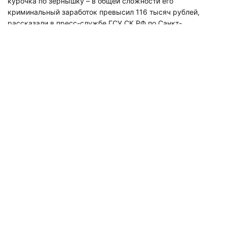
курочка по зернышку – в общей сложности его
криминальный заработок превысил 116 тысяч рублей,
рассказали в пресс-службе ГСУ СК РФ по Санкт-
Петербургу.
Кроме того, «бизнесмен» в погонах, начиная с мая 2022
года, организовывал незаконное пребывание иностранных
граждан, наварив на этом не менее 300 тысяч рублей.
Лафа для коррумпированного полицейского закончилась в
апреле прошлого года.
«В ходе слаженной работы следователей СК России и
сотрудников регионального управления УСБ МВД России
незаконная деятельность участкового удалось пресечь –
его задержали во время проведения оперативных
мероприятий. В ходе обысков также были задержаны
около 130 лиц, допрошен ряд свидетелей. В отношении
фигурантов избрана мера пресечения в виде заключения
под стражу»,
– уточнили в ведомстве.
В следственный изолятор отправился и сам участковый.