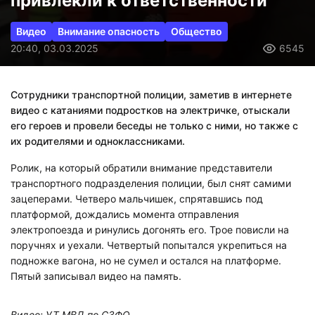
привлекли к ответственности
Видео
Внимание опасность
Общество
20:40, 03.03.2025
6545
Сотрудники транспортной полиции, заметив в интернете
видео с катаниями подростков на электричке, отыскали
его героев и провели беседы не только с ними, но также с
их родителями и одноклассниками.
Ролик, на который обратили внимание представители
транспортного подразделения полиции, был снят самими
зацеперами. Четверо мальчишек, спрятавшись под
платформой, дождались момента отправления
электропоезда и ринулись догонять его. Трое повисли на
поручнях и уехали. Четвертый попытался укрепиться на
подножке вагона, но не сумел и остался на платформе.
Пятый записывал видео на память.
Видео: УТ МВД по СЗФО