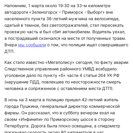
Напомним, 1 марта около 19:30 на 33-м километре
автодороги «Зеленогорск – Приморск - Выборг» вне
населенного пункта 36-летний мужчина на велосипеде,
одетый в темное, без светоотражателей, стал пересекать
проезжую часть и был сбит автомобилем. Водитель уехал,
а пострадавший скончался на месте от полученных травм.
Вчера
мы сообщали
о том, что полиция ищет совершившего
ДТП.
Как стало известно «Мегаполису» сегодня, по факту аварии
Следственное управление районного УМВД возбудило
уголовное дело по пункту «б» части 4 статьи 264 УК РФ
(нарушение ПДД, повлекшее по неосторожности смерть
человека и сопряженное с оставлением места ДТП).
В ночь на 3 марта в полицию пришел 42-летний житель
города Пушкина, генеральный директор коммерческой
фирмы. Он рассказал, что в субботу вечером ехал на
своем «Инфинити» по Приморскому шоссе в сторону
Петербурга. Дорога была плохо освещена, а спидометр
показывал скорость около 80 километров в час.