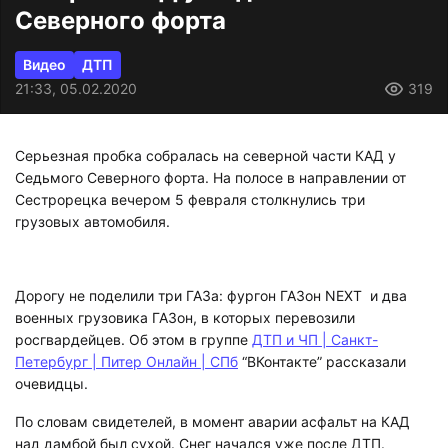
Северного форта
Видео
ДТП
21:33, 05.02.2020
319
Серьезная пробка собралась на северной части КАД у
Седьмого Северного форта. На полосе в направлении от
Сестрорецка вечером 5 февраля столкнулись три
грузовых автомобиля.
Дорогу не поделили три ГАЗа: фургон ГАЗон NEXT и два
военных грузовика ГАЗон, в которых перевозили
росгвардейцев. Об этом в группе
ДТП и ЧП | Санкт-
Петербург | Питер Онлайн | СПб
“ВКонтакте” рассказали
очевидцы.
По словам свидетелей, в момент аварии асфальт на КАД
над дамбой был сухой. Снег начался уже после ДТП.