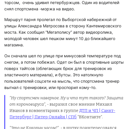
торсом, очень удивил петербуржцев. Один из водителей
снял спортсмена -моржа на видео.
Маршрут парня пролегал по Выборгской набережной от
улицы Александра Матросова в сторону Кантемировского
моста. Как сообщил “Мегаполису” автор видеоролика,
молодой человек шел пешком минут 10 до ближайшего
магазина.
Он сначала шел по улице при минусовой температуре под
снегом, а потом побежал. Одет он был в спортивные шорты
поверх тайтсов (облегающих брюк для тренировок из
эластичного материала), и бутсы. Это натолкнуло
пользователей соцсети на мысль, что спортсмена тренер
выгнал с тренировки, или проспорил кому-то.
“
Ну спортсмен наверное. Ну и что тут такого? Защита
от короновируса”
, - выразил свое мнение Михаил
Иванов в комментариях в группе
ДТП и ЧП | Санкт-
Петербург | Питер Онлайн | СПб
“ВКонтакте”.
“Это не Кокорин часом?“
, - в шутку поинтересовался