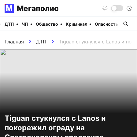
Мегаполис
ДТП
ЧП
Общество
Криминал
Опасность
Виде
Главная
ДТП
Tiguan стукнулся с Lanos и по
Tiguan стукнулся с Lanos и
покорежил ограду на