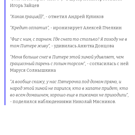
Игорь Зайцев
“Какая грация)))”
, - отметил Андрей Куликов
“Кредит оплатил”,
- иронизирует Алексей Пчелкин
“Фиг с ним, с парнем. Где снега то столько? Я походу не в
том Питере живу”,
- удивилась Анютка Донцова
“Меня больше снег в Питере этой зимой удивляет, чем
грациозный парень с голым торсом”
, - согласилась с ней
Маруся Солнышкина
“А вообще скажу, у нас Пятерочка под домом прямо, и
народ этой зимой не парился, кто в халате придет, кто
во всем домашнем, хорошо еще в пижамах не приходили”
,
- поделился наблюдениями Николай Мясников.