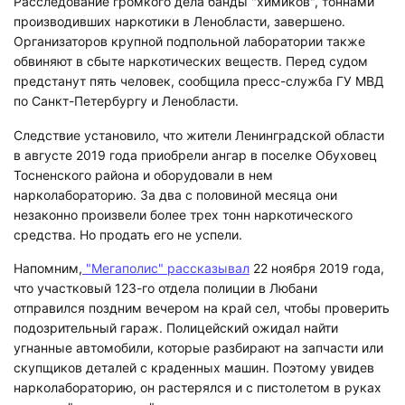
Расследование громкого дела банды "химиков", тоннами
производивших наркотики в Ленобласти, завершено.
Организаторов крупной подпольной лаборатории также
обвиняют в сбыте наркотических веществ. Перед судом
предстанут пять человек, сообщила пресс-служба ГУ МВД
по Санкт-Петербургу и Ленобласти.
Следствие установило, что жители Ленинградской области
в августе 2019 года приобрели ангар в поселке Обуховец
Тосненского района и оборудовали в нем
нарколабораторию. За два с половиной месяца они
незаконно произвели более трех тонн наркотического
средства. Но продать его не успели.
Напомним,
"Мегаполис" рассказывал
22 ноября 2019 года,
что участковый 123-го отдела полиции в Любани
отправился поздним вечером на край сел, чтобы проверить
подозрительный гараж. Полицейский ожидал найти
угнанные автомобили, которые разбирают на запчасти или
скупщиков деталей с краденных машин. Поэтому увидев
нарколабораторию, он растерялся и с пистолетом в руках