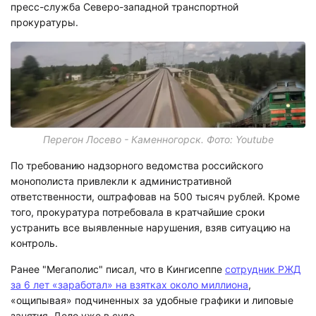
пресс-служба Северо-западной транспортной
прокуратуры.
Перегон Лосево - Каменногорск. Фото: Youtube
По требованию надзорного ведомства российского
монополиста привлекли к административной
ответственности, оштрафовав на 500 тысяч рублей. Кроме
того, прокуратура потребовала в кратчайшие сроки
устранить все выявленные нарушения, взяв ситуацию на
контроль.
Ранее "Мегаполис" писал, что в Кингисеппе
сотрудник РЖД
за 6 лет «заработал» на взятках около миллиона
,
«ощипывая» подчиненных за удобные графики и липовые
занятия. Дело уже в суде.