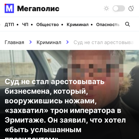
Мегаполис
ДТП
ЧП
Общество
Криминал
Опасность
Виде
Главная
Криминал
Суд не стал арестовыват
Суд не стал арестовывать
бизнесмена, который,
вооружившись ножами,
«захватил» трон императора в
Эрмитаже. Он заявил, что хотел
«быть услышанным