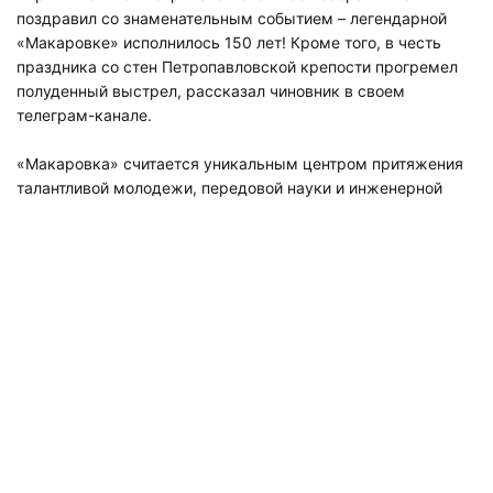
поздравил со знаменательным событием – легендарной
«Макаровке» исполнилось 150 лет! Кроме того, в честь
праздника со стен Петропавловской крепости прогремел
полуденный выстрел, рассказал чиновник в своем
телеграм-канале.
«Макаровка» считается уникальным центром притяжения
талантливой молодежи, передовой науки и инженерной
мысли. Выпускники вуза – капитаны, ученые, руководители
крупнейших судоходных и стивидорных компаний сегодня
составляют элиту отрасли.
«Особая благодарность за это – профессорско-
преподавательскому составу и ветеранам, заложившим
фундамент славных традиций. Желаю всему коллективу
университета попутного ветра, уверенного движения
вперед и покорения новых высот! С юбилеем!»,
–
поздравил Кирилл Поляков.