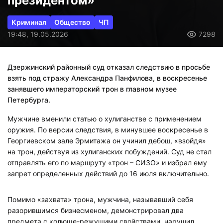
президентом»
Криминал
Общество
ЧП
19:48, 19.05.2026
7298
Дзержинский районный суд отказал следствию в просьбе
взять под стражу Александра Панфилова, в воскресенье
занявшего императорский трон в главном музее
Петербурга.
Мужчине вменили статью о хулиганстве с применением
оружия. По версии следствия, в минувшее воскресенье в
Георгиевском зале Эрмитажа он учинил дебош, «взойдя»
на трон, действуя из хулиганских побуждений. Суд не стал
отправлять его по маршруту «трон – СИЗО» и избрал ему
запрет определенных действий до 16 июля включительно.
Помимо «захвата» трона, мужчина, называвший себя
разорившимся бизнесменом, демонстрировал два
предмета с колюще-режущими свойствами, нарушил