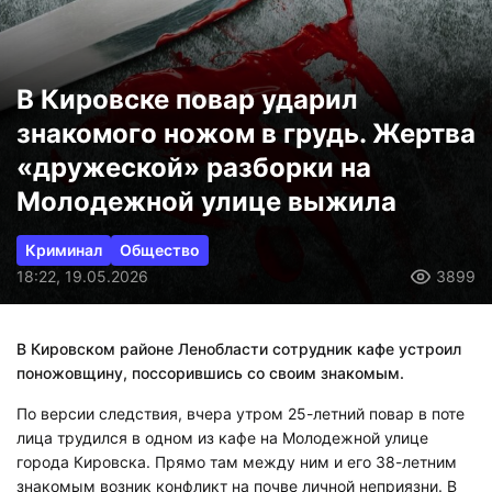
В Кировске повар ударил
знакомого ножом в грудь. Жертва
«дружеской» разборки на
Молодежной улице выжила
Криминал
Общество
18:22, 19.05.2026
3899
В Кировском районе Ленобласти сотрудник кафе устроил
поножовщину, поссорившись со своим знакомым.
По версии следствия, вчера утром 25-летний повар в поте
лица трудился в одном из кафе на Молодежной улице
города Кировска. Прямо там между ним и его 38-летним
знакомым возник конфликт на почве личной неприязни. В