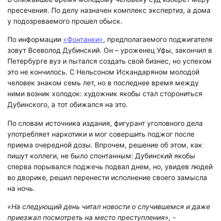
пресечения. По делу назначен комплекс экспертиз, а дома
у подозреваемого прошел обыск.
По информации
«Фонтанки»
, предполагаемого поджигателя
зовут Всеволод Дубинский. Он – уроженец Уфы, закончил в
Петербурге вуз и пытался создать свой бизнес, но успехом
это не кончилось. С Нельсоном Искандаряном молодой
человек знаком семь лет, но в последнее время между
ними возник холодок: художник якобы стал сторониться
Дубинского, а тот обижался на это.
По словам источника издания, фигурант уголовного дела
употребляет наркотики и мог совершить поджог после
приема очередной дозы. Впрочем, решение об этом, как
пишут коллеги, не было спонтанным: Дубинский якобы
сперва порывался поджечь подвал днем, но, увидев людей
во дворике, решил перенести исполнение своего замысла
на ночь.
«На следующий день читал новости о случившемся и даже
приезжал посмотреть на место преступления»,
-