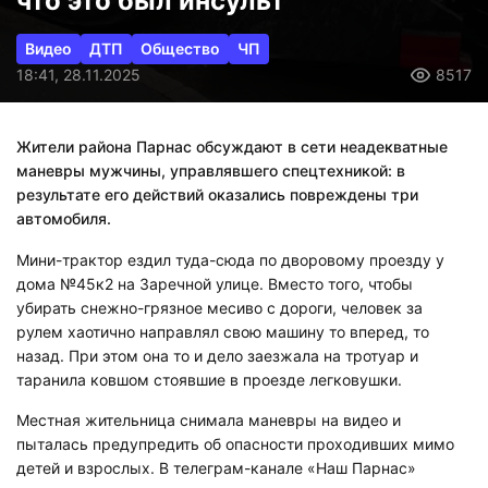
что это был инсульт
Видео
ДТП
Общество
ЧП
18:41, 28.11.2025
8517
Жители района Парнас обсуждают в сети неадекватные
маневры мужчины, управлявшего спецтехникой: в
результате его действий оказались повреждены три
автомобиля.
Мини-трактор ездил туда-сюда по дворовому проезду у
дома №45к2 на Заречной улице. Вместо того, чтобы
убирать снежно-грязное месиво с дороги, человек за
рулем хаотично направлял свою машину то вперед, то
назад. При этом она то и дело заезжала на тротуар и
таранила ковшом стоявшие в проезде легковушки.
Местная жительница снимала маневры на видео и
пыталась предупредить об опасности проходивших мимо
детей и взрослых. В телеграм-канале «Наш Парнас»