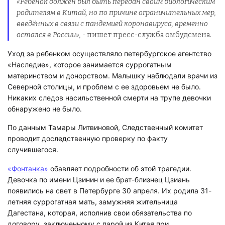
«Ребёнок должен был быть передан своим биологическим
родителям в Китай, но по причине ограничительных мер,
введённых в связи с пандемией коронавируса, временно
остался в России»,
- пишет пресс-служба омбудсмена.
Уход за ребенком осуществляло петербургское агентство
«Наследие», которое занимается суррогатным
материнством и донорством. Малышку наблюдали врачи из
Северной столицы, и проблем с ее здоровьем не было.
Никаких следов насильственной смерти на трупе девочки
обнаружено не было.
По данным Тамары Литвиновой, Следственный комитет
проводит доследственную проверку по факту
случившегося.
«Фонтанка»
обавляет подробности об этой трагедии.
Девочка по имени Цзинин и ее брат-близнец Цзиань
появились на свет в Петербурге 30 апреля. Их родила 31-
летняя суррогатная мать, замужняя жительница
Дагестана, которая, исполнив свои обязательства по
договору, заключенному с парой из Китая при