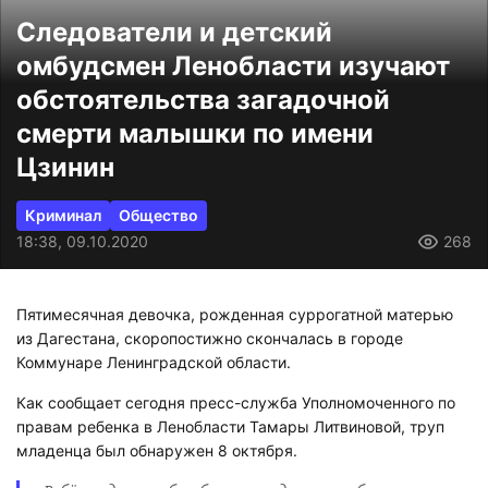
Следователи и детский
омбудсмен Ленобласти изучают
обстоятельства загадочной
смерти малышки по имени
Цзинин
Криминал
Общество
18:38, 09.10.2020
268
Пятимесячная девочка, рожденная суррогатной матерью
из Дагестана, скоропостижно скончалась в городе
Коммунаре Ленинградской области.
Как сообщает сегодня пресс-служба Уполномоченного по
правам ребенка в Ленобласти Тамары Литвиновой, труп
младенца был обнаружен 8 октября.