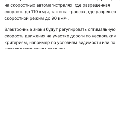
на скоростных автомагистралях, где разрешенная
скорость до 110 км/ч, так и на трассах, где разрешен
скоростной режим до 90 км/ч.
Электронные знаки будут регулировать оптимальную
скорость движения на участке дороги по нескольким
критериям, например по условиям видимости или по
метеорологическим осадкам.
Этот ГОСТ разрабатывают для подготовки к Федеральному
закону "Об организации дорожного движения", который
вступает в силу под конец 2018 года. В этом законе
говорится об использовании интеллектуальных
транспортных систем, таких как "умный" светофор или
разделение потоков машин по скорости их движения на
дороге.
Такие системы уже работают на нескольких участках
дорог в Москве. Светофоры изменяют режим длительности
работы красного или зеленого сигнала, в зависимости от
наличия транспортного затора.