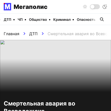
Мегаполис
ДТП
ЧП
Общество
Криминал
Опасность
Виде
Главная
ДТП
Смертельная авария во Всевол
Смертельная авария во