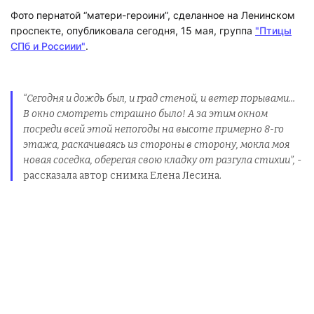
Фото пернатой “матери-героини”, сделанное на Ленинском
проспекте, опубликовала сегодня, 15 мая, группа
"Птицы
СПб и Россиии"
.
“
Сегодня и дождь был, и град стеной, и ветер порывами...
В окно смотреть страшно было! А за этим окном
посреди всей этой непогоды на высоте примерно 8-го
этажа, раскачиваясь из стороны в сторону, мокла моя
новая соседка, оберегая свою кладку от разгула стихии”,
-
рассказала автор снимка Елена Лесина.
Девушка пожалела, что никак не смогла помочь вороне.
Она с радостью вынесла бы ей горячего чаю с колбасой
или укрыла теплым пледом, но до гнезда не дотянуться, а
покидать его птица точно не собиралась.
Напомним,
«Мегаполис» уже не раз рассказывал про
умных ворон, которых замечали петербуржцы на
городских улицах и во дворах. Например, как-то раз в