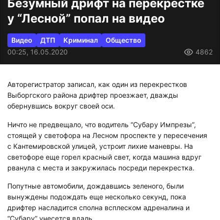
Безумный дрифт на перекрестке
у “Лесной” попал на видео
Видео
ДТП
Криминал
Общество
00:25, 16.05.2020
4862
Авторегистратор записал, как один из перекрестков
Выборгского района дрифтер проезжает, дважды
обернувшись вокруг своей оси.
Ничто не предвещало, что водитель “Субару Импрезы”,
стоящей у светофора на Лесном проспекте у пересечения
с Кантемировской улицей, устроит лихие маневры. На
светофоре еще горел красный свет, когда машина вдруг
рванула с места и закружилась посреди перекрестка.
Попутные автомобили, дождавшись зеленого, были
вынуждены подождать еще несколько секунд, пока
дрифтер насладится сполна всплеском адреналина и
“Субару” унесется вдаль.