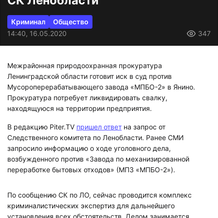
СК Ленобласти
Криминал
Общество
14:40, 16.05.2020
347
Межрайонная природоохранная прокуратура
Ленинградской области готовит иск в суд против
Мусороперерабатывающего завода «МПБО-2» в Янино.
Прокуратура потребует ликвидировать свалку,
находящуюся на территории предприятия.
В редакцию Piter.TV
пришел ответ
на запрос от
Следственного комитета по Ленобласти. Ранее СМИ
запросило информацию о ходе уголовного дела,
возбужденного против «Завода по механизированной
переработке бытовых отходов» (МПЗ «МПБО-2»).
По сообщению СК по ЛО, сейчас проводится комплекс
криминалистических экспертиз для дальнейшего
установления всех обстоятельств. Делом занимается