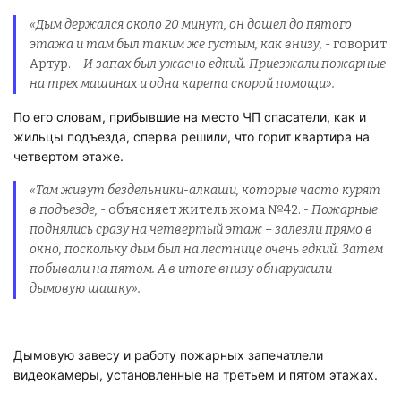
«Дым держался около 20 минут, он дошел до пятого
этажа и там был таким же густым, как внизу,
- говорит
Артур.
– И запах был ужасно едкий. Приезжали пожарные
на трех машинах и одна карета скорой помощи».
По его словам, прибывшие на место ЧП спасатели, как и
жильцы подъезда, сперва решили, что горит квартира на
четвертом этаже.
«Там живут бездельники-алкаши, которые часто курят
в подъезде,
- объясняет житель жома №42.
- Пожарные
поднялись сразу на четвертый этаж – залезли прямо в
окно, поскольку дым был на лестнице очень едкий. Затем
побывали на пятом. А в итоге внизу обнаружили
дымовую шашку».
Дымовую завесу и работу пожарных запечатлели
видеокамеры, установленные на третьем и пятом этажах.