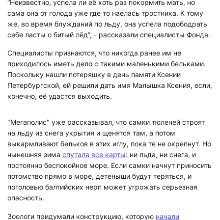
“Неизвестно, успела ли её хоть раз покормить мать, но
сама она от голода уже где то наелась тростника. К тому
же, во время блужданий по льду, она успела подободрать
себе ласты о битый лёд”, - рассказали специалисты Фонда.
Специалисты признаются, что никогда ранее им не
приходилось иметь дело с такими маленькими бельками.
Поскольку нашли потеряшку в день памяти Ксении
Петербургской, ей решили дать имя Малышка Ксения, если,
конечно, её удастся выходить.
"Мегаполис" уже рассказывал, что самки тюленей строят
на льду из снега укрытия и щенятся там, а потом
выкармливают бельков в этих иглу, пока те не окрепнут. Но
нынешняя зима
спутала все карты
: ни льда, ни снега, и
постоянно беспокойное море. Если самки начнут приносить
потомство прямо в море, детеныши будут теряться, и
поголовью балтийских нерп может угрожать серьезная
опасность.
Зоологи придумали конструкцию, которую
начали