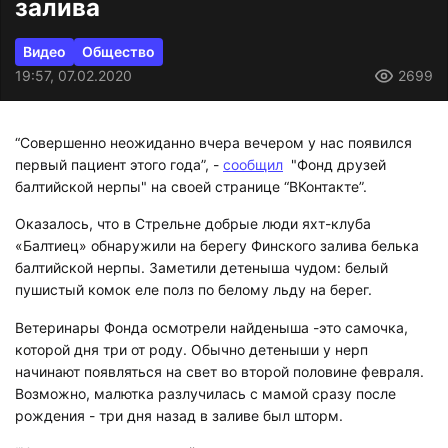
залива
Видео
Общество
19:57, 07.02.2020
2699
“Совершенно неожиданно вчера вечером у нас появился
первый пациент этого года”, -
сообщил
"Фонд друзей
балтийской нерпы" на своей странице “ВКонтакте”.
Оказалось, что в Стрельне добрые люди яхт-клуба
«Балтиец» обнаружили на берегу Финского залива белька
балтийской нерпы. Заметили детеныша чудом: белый
пушистый комок еле полз по белому льду на берег.
Ветеринары Фонда осмотрели найденыша -это самочка,
которой дня три от роду. Обычно детеныши у нерп
начинают появляться на свет во второй половине февраля.
Возможно, малютка разлучилась с мамой сразу после
рождения - три дня назад в заливе был шторм.