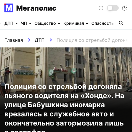
Мегаполис
ДТП
ЧП
Общество
Криминал
Опасность
Виде
Главная
ДТП
Полиция со стрельбой догоняла
Полиция со стрельбой догоняла
пьяного водителя на «Хонде». На
улице Бабушкина иномарка
врезалась в служебное авто и
окончательно затормозила лишь