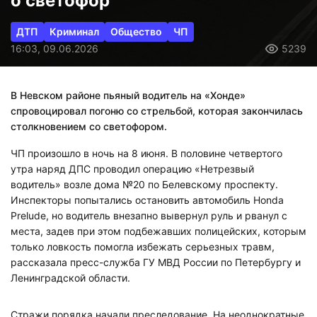
о светофор
ДТП
Криминал
Общество
ЧП
16:03, 09.06.2026
5239
В Невском районе пьяный водитель на «Хонде»
спровоцировал погоню со стрельбой, которая закончилась
столкновением со светофором.
ЧП произошло в ночь на 8 июня. В половине четвертого
утра наряд ДПС проводил операцию «Нетрезвый
водитель» возле дома №20 по Белевскому проспекту.
Инспекторы попытались остановить автомобиль Honda
Prelude, но водитель внезапно вывернул руль и рванул с
места, задев при этом подбежавших полицейских, которым
только ловкость помогла избежать серьезных травм,
рассказала пресс-служба ГУ МВД России по Петербургу и
Ленинградской области.
Стражи порядка начали преследование. На неоднократные