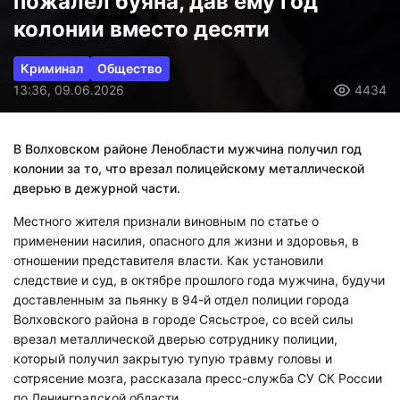
пожалел буяна, дав ему год
колонии вместо десяти
Криминал
Общество
13:36, 09.06.2026
4434
В Волховском районе Ленобласти мужчина получил год
колонии за то, что врезал полицейскому металлической
дверью в дежурной части.
Местного жителя признали виновным по статье о
применении насилия, опасного для жизни и здоровья, в
отношении представителя власти. Как установили
следствие и суд, в октябре прошлого года мужчина, будучи
доставленным за пьянку в 94-й отдел полиции города
Волховского района в городе Сясьстрое, со всей силы
врезал металлической дверью сотруднику полиции,
который получил закрытую тупую травму головы и
сотрясение мозга, рассказала пресс-служба СУ СК России
по Ленинградской области.