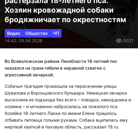
растерзала 18-летнего пса.
Хозяин кровожадной собаки
бродяжничает по окрестностям
Видео
Общество
ЧП
14:42, 09.06.2026
5021
Во Всеволожском районе Ленобласти 18-летний пес
оказался на грани гибели в неравной схватке с
агрессивной овчаркой.
Собачья трагедия произошла на пересечении улицы
Шувалова и Воронцовского бульвара. Немецкая овчарка
выскочила из подъезда без всего – поводка, намордника и
хозяина – и мгновенно набросилась на пожилого пса.
Хозяйке 18-летнего Лакки по имени Елена пришлось
отбивать питомца голыми руками. Собака вцепилась ему
мертвой хваткой в паховую область, рассказал 78.ru.