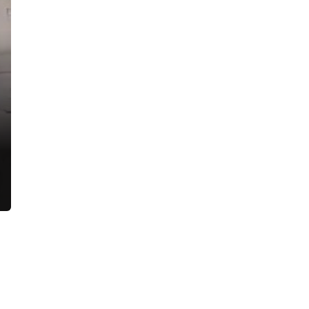
жителей двора на улице Восстания.
Росгвардейцы увезли в полицию
четверых парней
17:24, 06.08.2026
В Петербурге нашли казино,
постоянно перемещавшееся с места
на место, и склад с полутора
сотнями игровых автоматов
16:49, 06.08.2026
Девушка на «БМВ» раскурочила
детскую площадку в деревне
Касимово, после чего поспешила
снять «счастливые» номера
14:27, 06.08.2026
Двое мужчин подожгли «Солярис»
во дворе на улице Тельмана и
попались
13:36, 06.08.2026
«Главстрой Санкт-Петербург»
запускает гостиничный проект
совместно с «МТЛ-Апарт»