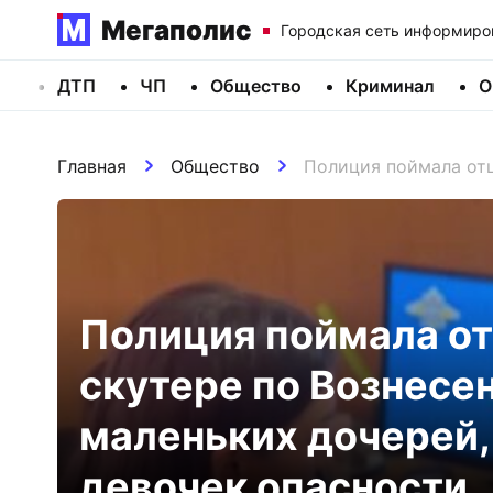
Мегаполис
Городская сеть информиро
ДТП
ЧП
Общество
Криминал
О
Главная
Общество
Полиция поймала отц
Полиция поймала от
скутере по Вознесе
маленьких дочерей,
девочек опасности