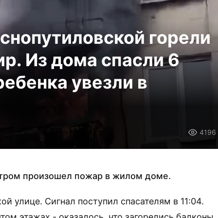
аснопутиловской горели
р. Из дома спасли 6
ребенка увезли в
4196
утром произошел пожар в жилом доме.
й улице. Сигнал поступил спасателям в 11:04.
том этажах - оказалось, что загорелись балконы