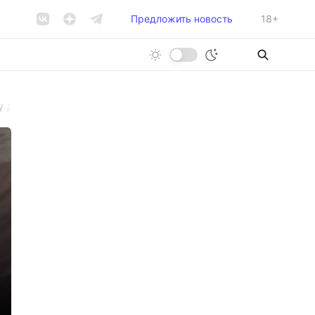
Предложить новость
18+
у двух маленьких дочерей, подвергая жизнь девочек о