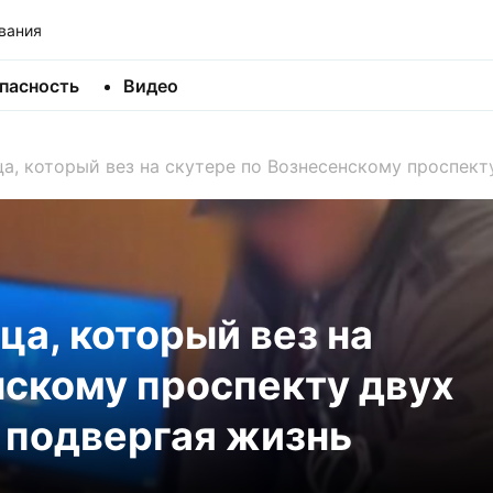
вания
пасность
Видео
а, который вез на скутере по Вознесенскому проспект
ца, который вез на
нскому проспекту двух
 подвергая жизнь