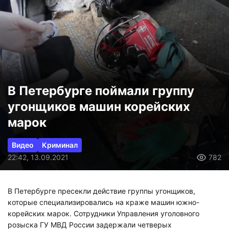
В Петербурге поймали группу
угонщиков машин корейских
марок
Видео
Криминал
22:42, 13.09.2021
782
В Петербурге пресекли действие группы угонщиков,
которые специализировались на краже машин южно-
корейских марок. Сотрудники Управления уголовного
розыска ГУ МВД России задержали четверых