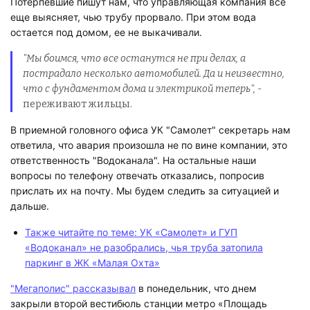
Потерпевшие пишут нам, что управляющая компания все
еще выясняет, чью трубу прорвало. При этом вода
остается под домом, ее не выкачивали.
"Мы боимся, что все останутся не при делах, а
пострадало несколько автомобилей. Да и неизвестно,
что с фундаментом дома и электрикой теперь",
-
переживают жильцы.
В приемной головного офиса УК "Самолет" секретарь нам
ответила, что авария произошла не по вине компании, это
ответственность "Водоканала". На остальные наши
вопросы по телефону отвечать отказались, попросив
прислать их на почту. Мы будем следить за ситуацией и
дальше.
Также читайте по теме: УК «Самолет» и ГУП
«Водоканал» не разобрались, чья труба затопила
паркинг в ЖК «Малая Охта»
"Мегаполис" рассказывал
в понедельник, что днем
закрыли второй вестибюль станции метро «Площадь