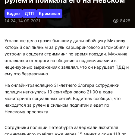
рулем и поймала его на Невском
Видео
ДТП
Криминал
14:24, 14.09.2021
8428
Уголовное дело грозит бывшему дальнобойщику Михаилу,
который сел пьяным за руль каршерингового автомобиля и
устроил в соцсети стримминг по время поездки. Мужчина
отвлекался от дороги на общение с подписчиками и в
нецензурных выражениях заявлял, что он нарушает ПДД и
ему это безразлично.
На онлайн-трансляцию 31-летнего блогера сотрудники
полиции наткнулись 13 сентября около 21:00 в ходе
мониторинга социальных сетей. Водитель сообщил, что
находится за рулем в сильном подпитии и едет по
Невскому проспекту.
Сотрудники полиции Петербурга задержали любителя
сомнительного «хайпа» уже через 15 минут у дома 118 по