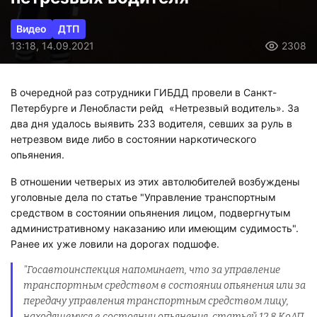
Видео
ДТП
13:18, 14.09.2021
2308
В очередной раз сотрудники ГИБДД провели в Санкт-
Петербурге и Ленобласти рейд «Нетрезвый водитель». За
два дня удалось выявить 233 водителя, севших за руль в
нетрезвом виде либо в состоянии наркотического
опьянения.
В отношении четверых из этих автолюбителей возбуждены
уголовные дела по статье "Управление транспортным
средством в состоянии опьянения лицом, подвергнутым
административному наказанию или имеющим судимость".
Ранее их уже ловили на дорогах подшофе.
"Госавтоинспекция напоминает, что за управление
транспортным средством в состоянии опьянения или за
передачу управления транспортным средством лицу,
находящемуся в состоянии опьянения, статьей 12.8 КоАП