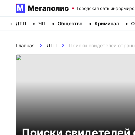
Мегаполис
Городская сеть информиро
ДТП
ЧП
Общество
Криминал
О
Главная
ДТП
Поиски свидетелей стран
Поиски свидетелей 