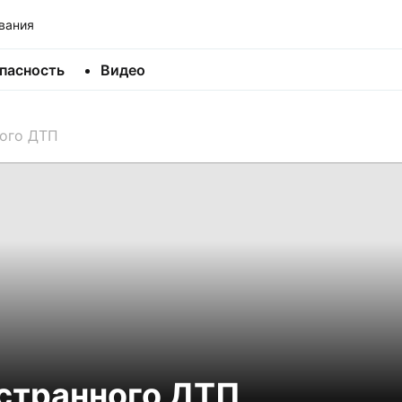
вания
пасность
Видео
ного ДТП
странного ДТП