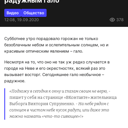
радужным гало
Видео
Общество
12:08, 19.09.2020
378
Субботнее утро порадовало горожан не только
безоблачным небом и ослепительным солнцем, но и
красивым оптическим явлением – гало.
Несмотря на то, что оно не так уж редко случается в
городе на Неве и его окрестностях, всякий раз это
вызывает восторг. Сегодняшнее гало необычное –
радужное.
«Подхожу я сегодня к окну и глазам своим не верю,
-
пишет у себя на странице «ВКонтакте» жительница
Выборга Виктория Супруненко. -
На небе рядом с
солнцем в чистом небе кусок радуги, или даже это
можно назвать «что-то сияющее»!»