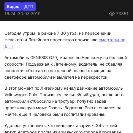
Видео
ДТП
16:24, 30.03.2019
73351
Сегодня утром, в районе 7:30 утра, на пересечении
Невского и Литейного проспектов произошло
смертельное
ДТП.
Автомобиль GЕNЕSIS G70, мчался по Невскому на большой
скорости. Подъезжая к Литейному, водитель, не сбавляя
скорости, объехал по встречной полосе стоящие на
светофоре автомобили и вылетел на перекресток.
В этот момент по Литейному начал движение автомобиль
Volkswagen Polo. Произошел сильнейший удар, после чего
автомобили отбросило на тротуар, попутно задев
проезжающую мимо Газель. Водитель Polo скончался на
мечте, еще 4 человека были госпитализированы.
Удалось установить, что виновник аварии - 34-летний
Артур Асатуров родом из армянского города Кировакан.