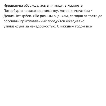
Инициатива обсуждалась в пятницу, в Комитете
Петербурга по законодательству. Автор инициативы -
Денис Четырбок. «По разным оценкам, сегодня от трети до
половины приготовленных продуктов ежедневно
утилизируют за ненадобностью. С каждым годом всё
больше людей считают такие меры неразумными и даже
преступными, с чем нельзя не согласиться» - заявил он на
слушании.