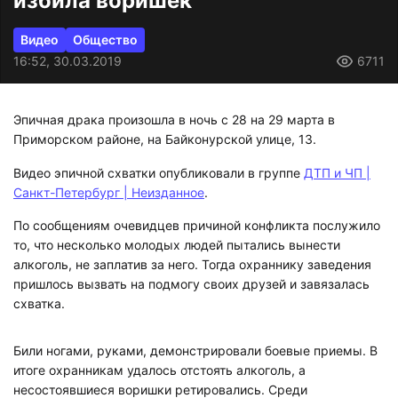
избила воришек
Видео
Общество
16:52, 30.03.2019
6711
Эпичная драка произошла в ночь с 28 на 29 марта в
Приморском районе, на Байконурской улице, 13.
Видео эпичной схватки опубликовали в группе
ДТП и ЧП |
Санкт-Петербург | Неизданное
.
По сообщениям очевидцев причиной конфликта послужило
то, что несколько молодых людей пытались вынести
алкоголь, не заплатив за него. Тогда охраннику заведения
пришлось вызвать на подмогу своих друзей и завязалась
схватка.
Били ногами, руками, демонстрировали боевые приемы. В
итоге охранникам удалось отстоять алкоголь, а
несостоявшиеся воришки ретировались. Среди