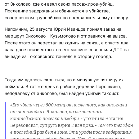
от Энколово, где он взял своих пассажиров-убийц.
Последние задержаны и обвиняются в убийстве,
совершенном группой лиц по предварительному сговору.
Напомним, 25 августа Юрий Иванцов принял заказ на
маршрут Энколово – Кузьмолово и отправился на вызов.
После этого он перестал выходить на связь, а спустя два
часа двое неизвестных на его машине совершили ДТП на
выезде из Токсовского тоннеля в сторону города.
Тогда им удалось скрыться, но в минувшую пятницу их
поймали. В тот же день в районе деревни Порошкино,
неподалеку от Энколово, был найден убитый таксист.
«Его убили через 800 метров после того, как отъехали
от автомойки в Энколово, возле частного
коттеджного поселка Ламбери,
- уточнила Наталия
Березовская, супруга Юрия Иванцова.
- Там его телефон
в последний раз был в зоне. Эти уроды после задержания