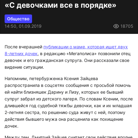
«С девочками все в порядке»
Общество
14:50, 01.09.2019
18705
После вчерашней
публикации о маме, которая ищет двух
8-летних дочек
, в редакцию «Мегаполиса» позвонили отец
девочек и его гражданская супруга. Они рассказали свое
видение ситуации.
Напомним, петербурженка Ксения Зайцева
распространила в соцсетях сообщения с просьбой помочь
ей найти близняшек Дарину и Лизу, которых ее бывший
супруг забрал из детского лагеря. По словам Ксении, после
длившейся год судебной тяжбы девочки, как и их младшая
2-летняя сестра, по решению суда живут с ней, поэтому
действия бывшего мужа она расценила как похищение
дочек.
Между тем, Дмитрий Зайцев считает свои действия вполне