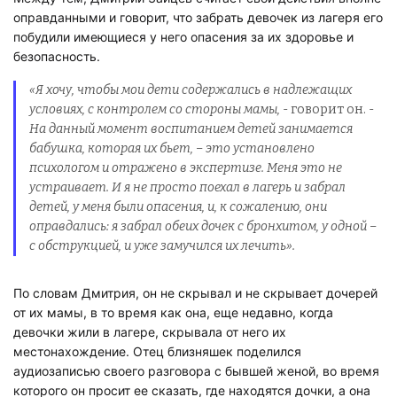
оправданными и говорит, что забрать девочек из лагеря его
побудили имеющиеся у него опасения за их здоровье и
безопасность.
«Я хочу, чтобы мои дети содержались в надлежащих
условиях, с контролем со стороны мамы,
- говорит он. -
На данный момент воспитанием детей занимается
бабушка, которая их бьет, – это установлено
психологом и отражено в экспертизе. Меня это не
устраивает. И я не просто поехал в лагерь и забрал
детей, у меня были опасения, и, к сожалению, они
оправдались: я забрал обеих дочек с бронхитом, у одной –
с обструкцией, и уже замучился их лечить».
По словам Дмитрия, он не скрывал и не скрывает дочерей
от их мамы, в то время как она, еще недавно, когда
девочки жили в лагере, скрывала от него их
местонахождение. Отец близняшек поделился
аудиозаписью своего разговора с бывшей женой, во время
которого он просит ее сказать, где находятся дочки, а она