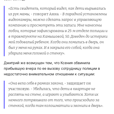
«Есть свидетель, который видел, как дети вырывались
из рук мамы,
- говорит Анна. -
В парадной установлены
видеокамеры, можно сделать запрос в управляющую
компанию и просмотреть эти записи. Мне нанесены
побои, которые зафиксированы в 25-м отделе полиции и
в травмпункте на Камышовой, 50. Доведен до истерики
мой годовалый ребенок. Когда они ломились в дверь, он
был у меня на руках. И я закрыла его собой, когда она
ударила меня головой о стенку».
Дмитрий же возмущен тем, что Ксения обвинила
прибывшую вчера по ее вызову сотрудницу полиции в
недостаточно внимательном отношении к ситуации:
«Она вела себя в рамках закона,
- защищает он
участковую. -
Убедилась, что дети в квартире не
распяты на стене, а играют и улыбаются. Хотя их
немного потряхивало от того, что происходило за
стенкой, когда там колошматили и звонили в дверь».