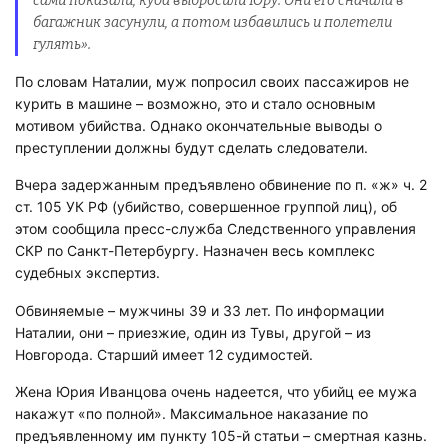
сами показали, куда выбросили Юру. Они его сначала в
багажник засунули, а потом избавились и полетели
гулять».
По словам Наталии, муж попросил своих пассажиров не
курить в машине – возможно, это и стало основным
мотивом убийства. Однако окончательные выводы о
преступлении должны будут сделать следователи.
Вчера задержанным предъявлено обвинение по п. «ж» ч. 2
ст. 105 УК РФ (убийство, совершенное группой лиц), об
этом сообщила пресс-служба Следственного управления
СКР по Санкт-Петербургу. Назначен весь комплекс
судебных экспертиз.
Обвиняемые – мужчины 39 и 33 лет. По информации
Наталии, они – приезжие, один из Тувы, другой – из
Новгорода. Старший имеет 12 судимостей.
Жена Юрия Иванцова очень надеется, что убийц ее мужа
накажут «по полной». Максимальное наказание по
предъявленному им пункту 105-й статьи – смертная казнь.