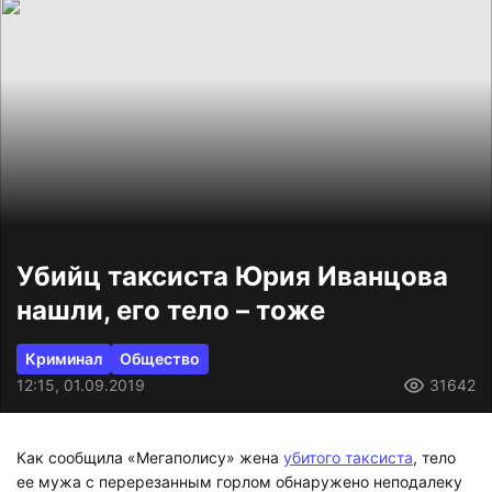
Убийц таксиста Юрия Иванцова
нашли, его тело – тоже
Криминал
Общество
12:15, 01.09.2019
31642
Как сообщила «Мегаполису» жена
убитого таксиста
, тело
ее мужа с перерезанным горлом обнаружено неподалеку