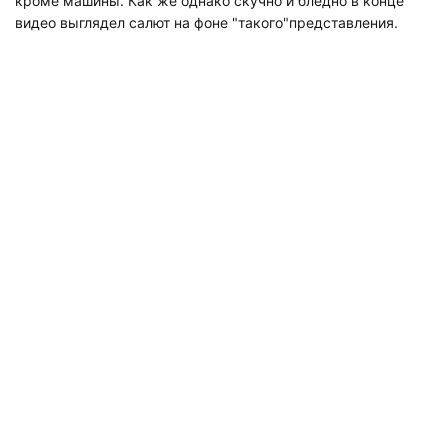
кроме машины. Как же однако скучно и бледно в конце
видео выглядел салют на фоне "такого"представления.