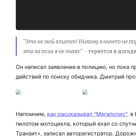
"Это не мой клиент! Никому я ничего не 
это за псих я не знаю!"
- теряется в догад
Он написал заявление в полицию, но пока 
действий по поиску обидчика. Дмитрий про
Напомним,
как рассказывал "Мегаполис",
в 
пилотом мотоцикла, который ехал со спутн
Транзит», записал авторегистратор. Дорож