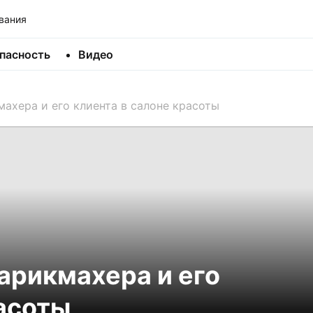
вания
пасность
Видео
ахера и его клиента в салоне красоты
арикмахера и его
расоты