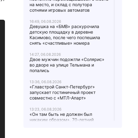
на место, и склад с полутора
сотнями игровых автоматов
16:49, 06.08.2026
Девушка на «БМВ» раскурочила
детскую площадку в деревне
Касимово, после чего поспешила
снять «счастливые» номера
14:27, 06.08.2026
Двое мужчин подожгли «Солярис»
во дворе на улице Тельмана и
попались
13:36, 06.08.2026
«Главстрой Санкт-Петербург»
запускает гостиничный проект
совместно с «МТЛ-Апарт»
13:23, 06.08.2026
«Он там быть не должен был
никаким образом». 70-летний
петербуржец прикончил соперника в
ванной своей квартиры и спрятал
труп