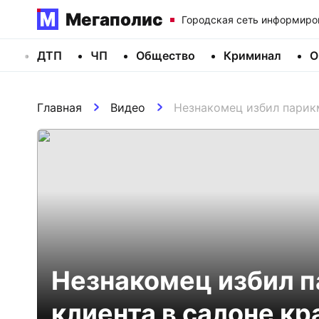
Мегаполис
Городская сеть информиро
ДТП
ЧП
Общество
Криминал
О
Главная
Видео
Незнакомец избил парикм
Незнакомец избил п
клиента в салоне к