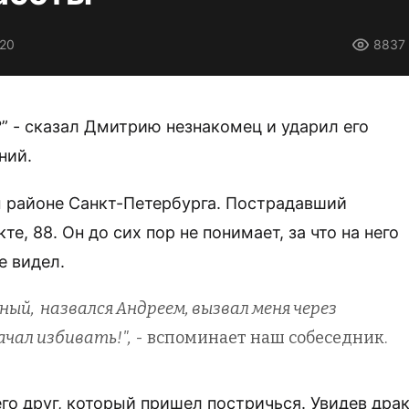
020
8837
” - сказал Дмитрию незнакомец и ударил его
ний.
 районе Санкт-Петербурга. Пострадавший
, 88. Он до сих пор не понимает, за что на него
е видел.
ный, назвался Андреем, вызвал меня через
чал избивать!",
- вспоминает наш собеседник.
 его друг, который пришел постричься. Увидев драк