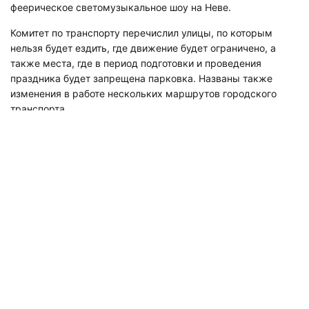
феерическое светомузыкальное шоу на Неве.
Комитет по транспорту перечислил улицы, по которым
нельзя будет ездить, где движение будет ограничено, а
также места, где в период подготовки и проведения
праздника будет запрещена парковка. Названы также
изменения в работе нескольких маршрутов городского
транспорта.
Схемы организации дорожного движения можно увидеть
на сайте комитета.
Напомним, ранее «Мегаполис» писал о том, что метро
Петербурга в ночь «Алых парусов»
не закроется.
Подписывайтесь на наш канал в
«Яндекс.Дзене», где собираются самые
крутые видео и интересные статьи
«Мегаполиса»!