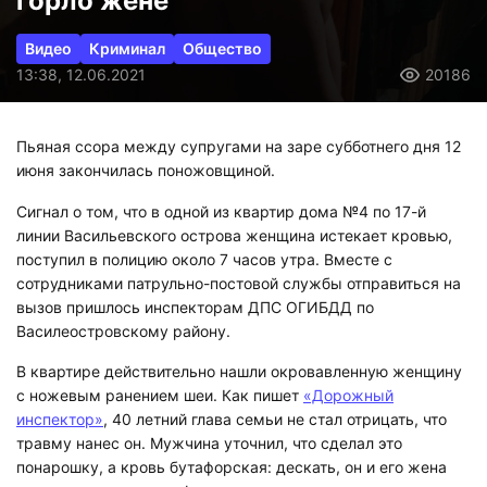
горло жене
Видео
Криминал
Общество
13:38, 12.06.2021
20186
Пьяная ссора между супругами на заре субботнего дня 12
июня закончилась поножовщиной.
Сигнал о том, что в одной из квартир дома №4 по 17-й
линии Васильевского острова женщина истекает кровью,
поступил в полицию около 7 часов утра. Вместе с
сотрудниками патрульно-постовой службы отправиться на
вызов пришлось инспекторам ДПС ОГИБДД по
Василеостровскому району.
В квартире действительно нашли окровавленную женщину
с ножевым ранением шеи. Как пишет
«Дорожный
инспектор»
, 40 летний глава семьи не стал отрицать, что
травму нанес он. Мужчина уточнил, что сделал это
понарошку, а кровь бутафорская: дескать, он и его жена