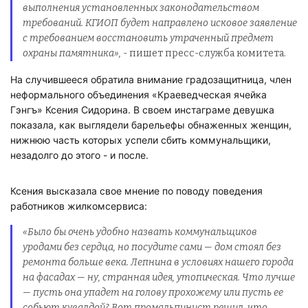
выполнения установленных законодательством
требований. КГИОП будет направлено исковое заявление
с требованием восстановить утраченный предмет
охраны памятника»,
- пишет пресс-служба комитета.
На случившееся обратила внимание градозащитница, член
неформального объединения «Краеведческая ячейка
Гэнгъ» Ксения Сидорина. В своем инстаграме девушка
показала, как выглядели барельефы обнаженных женщин,
нижнюю часть которых успели сбить коммунальщики,
незадолго до этого - и после.
Ксения высказала свое мнение по поводу поведения
работников жилкомсервиса:
«Было бы очень удобно назвать коммунальщиков
уродами без сердца, но посудите сами — дом стоял без
ремонта больше века. Лепнина в условиях нашего города
на фасадах — ну, странная идея, утопическая. Что лучше
— пусть она упадет на голову прохожему или пусть ее
собьют кувалдой? Вот промальпинист решил, что