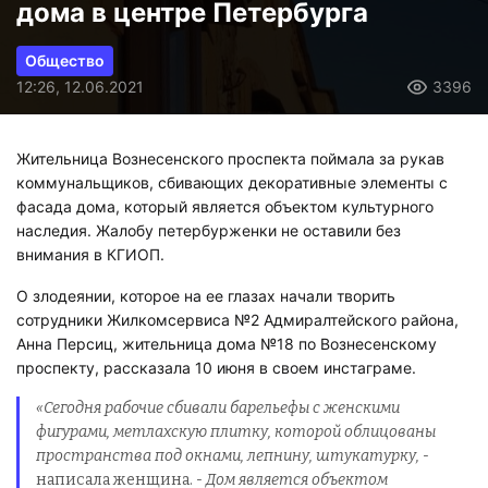
дома в центре Петербурга
Общество
12:26, 12.06.2021
3396
Жительница Вознесенского проспекта поймала за рукав
коммунальщиков, сбивающих декоративные элементы с
фасада дома, который является объектом культурного
наследия. Жалобу петербурженки не оставили без
внимания в КГИОП.
О злодеянии, которое на ее глазах начали творить
сотрудники Жилкомсервиса №2 Адмиралтейского района,
Анна Персиц, жительница дома №18 по Вознесенскому
проспекту, рассказала 10 июня в своем инстаграме.
«Сегодня рабочие сбивали барельефы с женскими
фигурами, метлахскую плитку, которой облицованы
пространства под окнами, лепнину, штукатурку, -
написала женщина.
- Дом является объектом