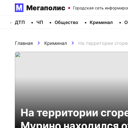
Мегаполис
Городская сеть информиро
ДТП
ЧП
Общество
Криминал
О
Главная
Криминал
На территории сгоре
На территории сгор
Мурино находился о