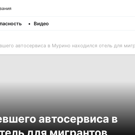
вания
пасность
Видео
вшего автосервиса в Мурино находился отель для миг
евшего автосервиса в
тель для мигрантов