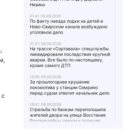
Низино
21:41, 06.08.2026
По факту наезда лодки на детей в
Ново-Свирском канале возбуждено
уголовное дело
21:37, 06.08.2026
На трассе «Сортавала» спецслужбы
,
ликвидировали последствия крупной
м,
аварии. Все было по-настоящему,
кроме самого ДТП
19:26, 06.08.2026
За прошлогоднее крушение
локомотива у станции Семрино
перед судом ответит начальник депо
 с
18:47, 06.08.2026
Стрельба по банкам переполошила
жителей двора на улице Восстания.
Росгвардейцы увезли в полицию
четверых парней
17:24, 06.08.2026