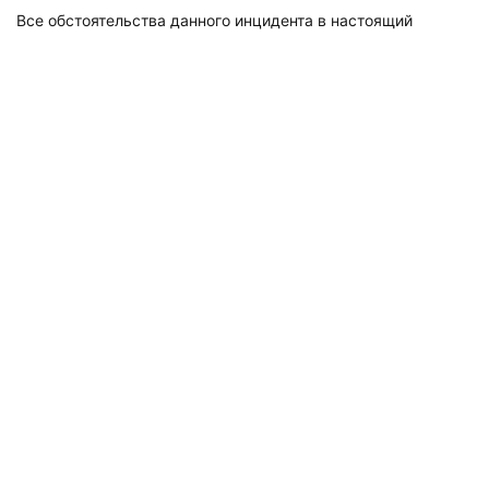
Все обстоятельства данного инцидента в настоящий
момент устанавливаются.
Также 17 октября в Санкт-Петербурге
мотоциклист
столкнулся с отечественным авто
.
Подписывайтесь на наш канал в
«Яндекс.Дзене», где собираются самые
крутые видео и интересные статьи
«Мегаполиса»!
Перейти в
Дзен