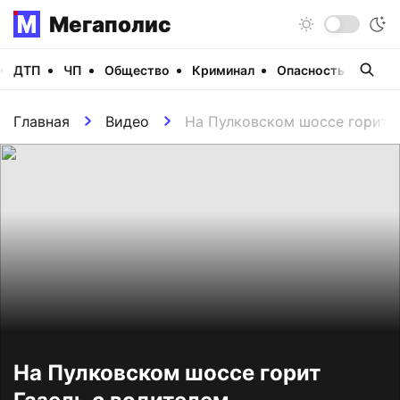
Мегаполис
ДТП
ЧП
Общество
Криминал
Опасность
Виде
Главная
Видео
На Пулковском шоссе горит 
На Пулковском шоссе горит