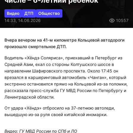
числе – 6-летний ребенок
Видео
ДТП
Общество
14:33, 14.06.2026
10557
Вчера вечером на 41-м километре Кольцевой автодороги
произошло смертельное ДТП.
Водитель «Хёндэ Соляриса», приехавший в Петербург из
Средней Азии, ехал со стороны Колтушского шоссе в
направлении Шафировского проспекта. Около 17:45 он
врезался в каршеринговый автомобиль «Чанган», который
экстренно остановился прямо на Кольцевой из-за поломки,
рассказала пресс-служба ГУ МВД России по Петербургу и
Ленинградской области.
От удара «Хёндэ» отбросило на 37-летнюю автоледи,
вышедшую из-за руля своей китайской иномарки.
Видео: ГУ МВД России по СПб и ЛО