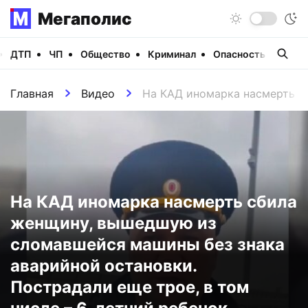
Мегаполис
ДТП
ЧП
Общество
Криминал
Опасность
Виде
Главная
Видео
На КАД иномарка насмерть сб
На КАД иномарка насмерть сбила
женщину, вышедшую из
сломавшейся машины без знака
аварийной остановки.
Пострадали еще трое, в том