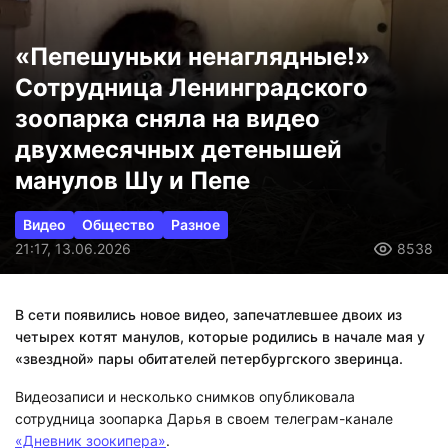
«Пепешуньки ненаглядные!»
Сотрудница Ленинградского
зоопарка сняла на видео
двухмесячных детенышей
манулов Шу и Пепе
Видео
Общество
Разное
21:17, 13.06.2026
8538
В сети появились новое видео, запечатлевшее двоих из
четырех котят манулов, которые родились в начале мая у
«звездной» пары обитателей петербургского зверинца.
Видеозаписи и несколько снимков опубликовала
сотрудница зоопарка Дарья в своем телеграм-канале
«Дневник зоокипера»
.