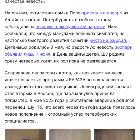
качестве невесты.
Напомним, пятилетняя самка Пепе
приехала в январе
из
Алтайского края. Петербуржцы с любопытством
наблюдали за
знакомством пушистой парочки
. Нам
сообщали, что между манулами возникла симпатия, но
настолько быстрого развития событий
никто не ожидал.
Детеныши родились 8 мая, но радостную новость
зоопарк
объявил лишь 1 июня
, в День защиты детей. Шу родила
сразу четверых котят, их пол пока не разглашается.
Спаривание палласовых котов, как называют манулов,
является частью программы ЕАРАЗА по сохранению и
разведению этого вида хищников. Ленинградский зоопарк
стал вторым в России, где пара манулов принесла
потомство: в мае 2023 года у обитателей зверинца родился
первенец, Шу. То, что всего через три года здесь появилось
новое пополнение – огромный успех петербургских
специалистов.