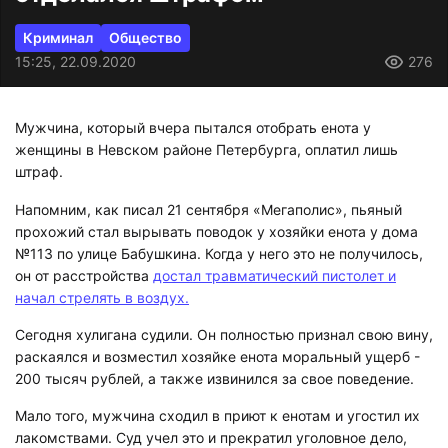
Криминал
Общество
15:25, 22.09.2020
276
Мужчина, который вчера пытался отобрать енота у
женщины в Невском районе Петербурга, оплатил лишь
штраф.
Напомним, как писал 21 сентября «Мегаполис», пьяный
прохожий стал вырывать поводок у хозяйки енота у дома
№113 по улице Бабушкина. Когда у него это не получилось,
он от расстройства
достал травматический пистолет и
начал стрелять в воздух.
Сегодня хулигана судили. Он полностью признал свою вину,
раскаялся и возместил хозяйке енота моральный ущерб -
200 тысяч рублей, а также извинился за свое поведение.
Мало того, мужчина сходил в приют к енотам и угостил их
лакомствами. Суд учел это и прекратил уголовное дело,