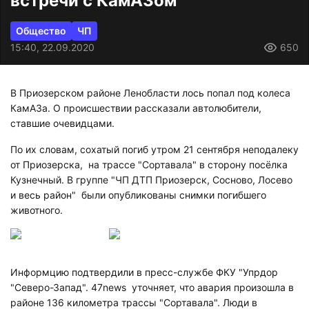
встречи с КамАЗом
Общество
ЧП
15:40, 22.09.2020
650
В Приозерском районе Ленобласти лось попал под колеса
КамАЗа. О происшествии рассказали автолюбители,
ставшие очевидцами.
По их словам, сохатый погиб утром 21 сентября неподалеку
от Приозерска, на трассе "Сортавала" в сторону посёлка
Кузнечный. В группе "ЧП ДТП Приозерск, Сосново, Лосево
и весь район" были опубликованы снимки погибшего
животного.
Информцию подтвердили в пресс-службе ФКУ "Упрдор
"Северо-Запад". 47news уточняет, что авария произошла в
районе 136 километра трассы "Сортавала". Люди в