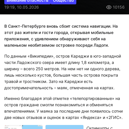
Внимание опасность
Общество
19:19, 10.05.2026
10156
В Санкт-Петербурге вновь сбоит система навигации. На
этот раз жители и гости города, открывая мобильные
приложения, с удивлением обнаруживают себя на
маленьком необитаемом островке посреди Ладоги.
По данным «Википедии», остров Кареджи в юго-западной
части Ладожского озера имеет длину 1,8 километра, а
ширину – всего 250 метров. На нем нет ни одного дерева,
лишь несколько кустов, большая часть острова покрыта
травой и тростником. Зато на Кареджи есть
достопримечательность – маяк, отмеченная на картах.
Именно благодаря этой отметке «телепортированные» на
остров граждане смогли познакомиться и обменяться
впечатлениями. У маяка за последние дни появилось сотни
две новых отзывов и оценок в картах «Яндекса» и «2ГИС».
Скриншоты с