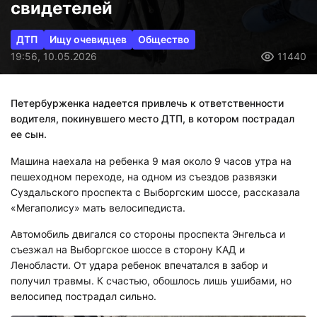
свидетелей
ДТП
Ищу очевидцев
Общество
19:56, 10.05.2026
11440
Петербурженка надеется привлечь к ответственности
водителя, покинувшего место ДТП, в котором пострадал
ее сын.
Машина наехала на ребенка 9 мая около 9 часов утра на
пешеходном переходе, на одном из съездов развязки
Суздальского проспекта с Выборгским шоссе, рассказала
«Мегаполису» мать велосипедиста.
Автомобиль двигался со стороны проспекта Энгельса и
съезжал на Выборгское шоссе в сторону КАД и
Ленобласти. От удара ребенок впечатался в забор и
получил травмы. К счастью, обошлось лишь ушибами, но
велосипед пострадал сильно.