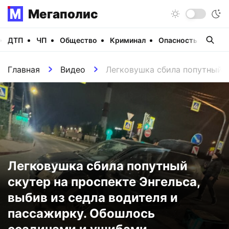
Мегаполис
ДТП
ЧП
Общество
Криминал
Опасность
Виде
Главная
Видео
Легковушка сбила попутный с
Легковушка сбила попутный
скутер на проспекте Энгельса,
выбив из седла водителя и
пассажирку. Обошлось