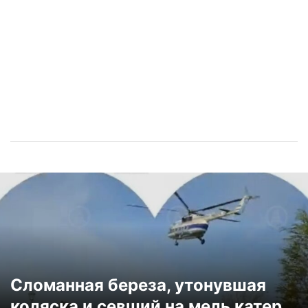
Сломанная береза, утонувшая
коляска и севший на мель катер