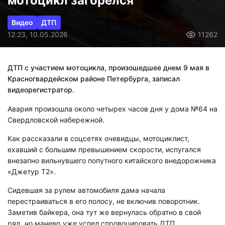
мотоцикл загорелся
Видео
ДТП
12:23, 10.05.2026
11262
ДТП с участием мотоцикла, произошедшее днем 9 мая в
Красногвардейском районе Петербурга, записал
видеорегистратор.
Авария произошла около четырех часов дня у дома №64 на
Свердловской набережной.
Как рассказали в соцсетях очевидцы, мотоциклист,
ехавший с большим превышением скорости, испугался
внезапно вильнувшего попутного китайского внедорожника
«Джетур Т2».
Сидевшая за рулем автомобиля дама начала
перестраиваться в его полосу, не включив поворотник.
Заметив байкера, она тут же вернулась обратно в свой
ряд, но маневр уже успел спровоцировать ДТП.