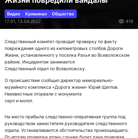
Жизни повредили вандалы
Видео
Криминал
Общество
17:01, 13.04.2022
416
Следственный комитет проводит проверку по факту
повреждения одного из километровых столбов Дороги
Жизни, установленного у поселка Рахья во Всеволожском
районе. Инцидентом занимается
Следственный отдел по Всеволожску.
О происшествии сообщил директор мемориально-
музейного комплекса «Дорога жизни» Юрий Щеглов.
Неизвестные оторвали с монумента
серп и молот.
На место прибыла следственно-оперативная группа под
руководством заместителя руководителя следственного
отдела. Устанавливаются обстоятельства произошедшего.
По итогам проверки этому случаю будет дана правовая