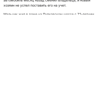
автомобиль месяц назад сменил владельца, и новый
хозяин не успел поставить его на учет.
Мальчик жил в доме на Пулковском шоссе с 72-летним
отцом и учился в 7-м классе, но находился на домашнем
обучении. По предварительной версии, подросток
отравился угарным газом.
Напомним,
"Мегаполис" рассказывал
, какая трагедия
произошла в Приморском районе Санкт-Петербурга.
Мужчина упал с большой высоты и погиб у дома 128 по
улице Савушкина.
Подписывайтесь на наш канал в
«Яндекс.Дзене», где собираются самые
крутые видео и интересные статьи
«Мегаполиса»!
Перейти в
Дзен