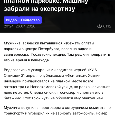
платной парковке. Машину
забрали на экспертизу
Видео
Общество
20:24, 26.04.2026
6112
Мужчина, всячески пытавшийся избежать оплаты
парковки в центре Петербурга, попал на видео и
заинтересовал Госавтоинспекцию. Там решили превратить
его на время в пешехода.
Видеозапись с ухищрениями водителя черной «КИА
Оптимы» 21 апреля опубликовала «Фонтанка». Хозяин
иномарки припарковался на платном месте возле
автоцентра на Исполкомовской улице, но раскошеливаться
явно не хотел. Сперва он снял госномер и спрятал его в
багажник. Этот трюк чуть не обошелся ему эвакуацией.
Мужчина вступил в переговоры с сотрудником комитета по
транспорту и уговорил их не забирать автомобиль. Номер