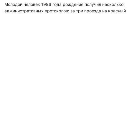
Молодой человек 1996 года рождения получил несколько
административных протоколов: за три проезда на красный
свет, езду по встречке, непредоставление преимущества в
движении пешеходу, отказ остановиться по требованию
полицейских и мелкое хулиганство. Мотоцикл марки
«Триумф» отправился на спецстоянку, а «пилот» - в отдел
полиции.
Видео: тг-канал "Дорожный инспектор"
«Перестаньте испытывать удачу, она у вас не бесконечная.
Ничего прикольного в попытке удрать от инспектора нет.
Накосячили — имейте мужество остановиться и принять
заслуженное наказание, а не изображать из себя
неуловимых. Выглядит это не круто, а жалко»,
- обратился