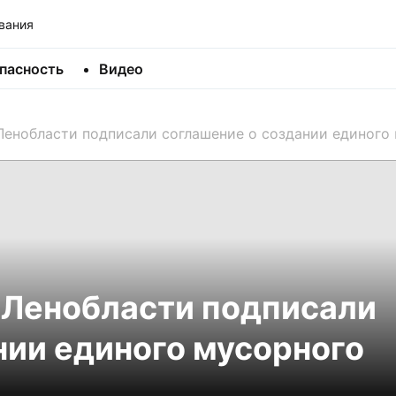
вания
пасность
Видео
Ленобласти подписали соглашение о создании единого
 Ленобласти подписали
нии единого мусорного