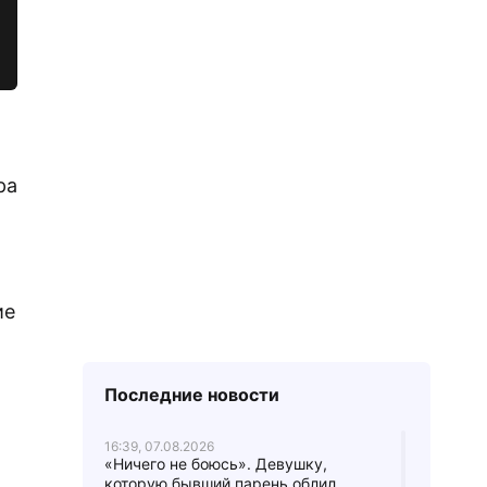
ра
ие
Последние новости
16:39, 07.08.2026
«Ничего не боюсь». Девушку,
которую бывший парень облил