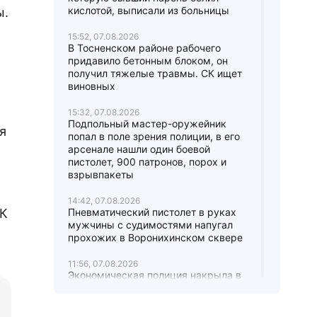
кислотой, выписали из больницы
ы.
15:52, 07.08.2026
В Тосненском районе рабочего
придавило бетонным блоком, он
получил тяжелые травмы. СК ищет
виновных
15:32, 07.08.2026
Подпольный мастер-оружейник
я
попал в поле зрения полиции, в его
арсенале нашли один боевой
пистолет, 900 патронов, порох и
взрывпакеты
14:42, 07.08.2026
ЖК
Пневматический пистолет в руках
мужчины с судимостями напугал
прохожих в Воронихинском сквере
11:56, 07.08.2026
Экономическая полиция накрыла в
Петербурге сеть табачных
магазинов, продававших товары без
маркировки