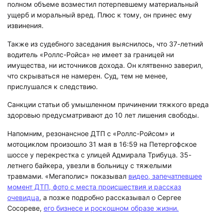
полном объеме возместил потерпевшему материальный
ущерб и моральный вред. Плюс к тому, он принес ему
извинения.
Также из судебного заседания выяснилось, что 37-летний
водитель «Роллс-Ройса» не имеет за границей ни
имущества, ни источников дохода. Он клятвенно заверил,
что скрываться не намерен. Суд, тем не менее,
прислушался к следствию.
Санкции статьи об умышленном причинении тяжкого вреда
здоровью предусматривают до 10 лет лишения свободы.
Напомним, резонансное ДТП с «Роллс-Ройсом» и
мотоциклом произошло 31 мая в 16:59 на Петергофское
шоссе у перекрестка с улицей Адмирала Трибуца. 35-
летнего байкера, увезли в больницу с тяжелыми
травмами. «Мегаполис» показывал
видео, запечатлевшее
момент ДТП, фото с места происшествия и рассказ
очевидца
, а позже подробно рассказывал о Сергее
Сосореве,
его бизнесе и роскошном образе жизни.