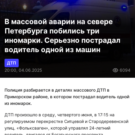
В массовой аварии на севере
Петербурга побились три
иномарки. Серьезно пострадал
водитель одной из машин
ДТП
20:00, 04.06.2025
6094
Полиция разбирается в деталях массового ДТП в
Приморском районе, в котором пострадал водитель одной
из иномарок.
ДТП произошло в среду, четвертого июня, в 17:15 на
регулируемом перекрестке Ситцевой и Стародеревенской
улиц. «Фольксваген», которой управлял 24-летний
водитель, двигался от Богатырского проспекта.