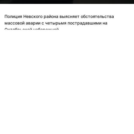
Полиция Невского района выясняет обстоятельства
массовой аварии с четырьмя пострадавшими на
Октябрьской набережной.
ДТП произошло третьего июня в 17:51 у дома №78 корпус 2
по Октябрьской набережной. По данным полиции, 54-
летний водитель «Лады» не уступил дорогу «Чангану», за
рулем которого находился 23-летний водитель. В
результате столкновения «китайца» по инерции отбросило
на «Инфинити», которым управлял 54-летний мужчина,
сообщили в пресс-службе ГУ МВД по Санкт-Петербургу и
Ленинградской области. Видео последствий массовой
аварии появилось в группе «ДТП-ЧП-СПб» ВКонтакте.
Видео: "ДТП-ЧП-СПб" ВКонтакте