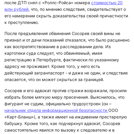
после ДТП снял с «Роллс-Ройса» номера
стоимостью 20
млн рублей
, что, по мнению следствия, свидетельствует о
его намерении скрыть доказательства своей причастности
к преступлению.
После предъявления обвинения Сосорев своей вины не
признал и от дачи показаний отказался, что было расценено
как воспрепятствование в расследовании дела. Из
картотеки суда следует, что обвиняемый, имея
регистрацию в Петербурге, фактически по указанному
адресу не проживает. Кроме того, у него есть
действующий загранпаспорт - и даже не один, и следствие
опасается, что он может скрыться за границей.
Сосорев и его адвокат против стражи возражали, просили
избрать более мягкую меру пресечения. Выяснилось, что
фигурант не судим, официально трудоустроен (он –
начальник отдела информационной безопасности
ООО
«Карт-Бланш»), а также имеет на иждивении престарелую
бабушку. Кроме того, как подчеркнул адвокат, Сосорев
самостоятельно явился по вызову к следователю и в