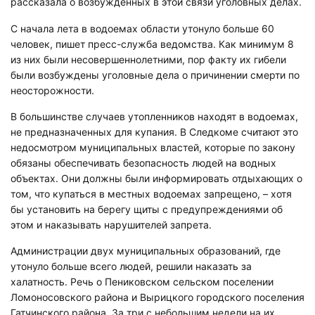
рассказала о возбужденных в этой связи уголовных делах.
С начала лета в водоемах области утонуло больше 60
человек, пишет пресс-служба ведомства. Как минимум 8
из них были несовершеннолетними, пор факту их гибели
были возбуждены уголовные дела о причинении смерти по
неосторожности.
В большинстве случаев утопленников находят в водоемах,
не предназначенных для купания. В Следкоме считают это
недосмотром муниципальных властей, которые по закону
обязаны обеспечивать безопасность людей на водных
объектах. Они должны были информировать отдыхающих о
том, что купаться в местных водоемах запрещено, – хотя
бы установить на берегу щиты с предупреждениями об
этом и наказывать нарушителей запрета.
Администрации двух муниципальных образований, где
утонуло больше всего людей, решили наказать за
халатность. Речь о Пениковском сельском поселении
Ломоносовского района и Вырицкого городского поселения
Гатчинского района. За три с небольшим недели на их