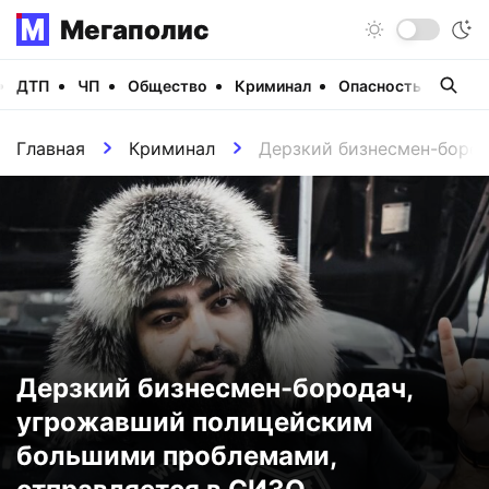
Мегаполис
ДТП
ЧП
Общество
Криминал
Опасность
Виде
Главная
Криминал
Дерзкий бизнесмен-боро
Дерзкий бизнесмен-бородач,
угрожавший полицейским
большими проблемами,