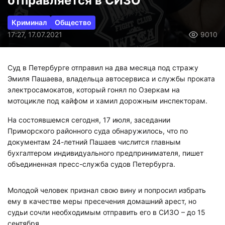
отправляется в СИЗО
Криминал
Общество
17:27, 17.07.2021
9010
Суд в Петербурге отправил на два месяца под стражу
Эмиля Пашаева, владельца автосервиса и службы проката
электросамокатов, который гонял по Озеркам на
мотоцикле под кайфом и хамил дорожным инспекторам.
На состоявшемся сегодня, 17 июля, заседании
Приморского районного суда обнаружилось, что по
документам 24-летний Пашаев числится главным
бухгалтером индивидуального предпринимателя, пишет
объединенная пресс-служба судов Петербурга.
Молодой человек признал свою вину и попросил избрать
ему в качестве меры пресечения домашний арест, но
судьи сочли необходимым отправить его в СИЗО – до 15
сентября.