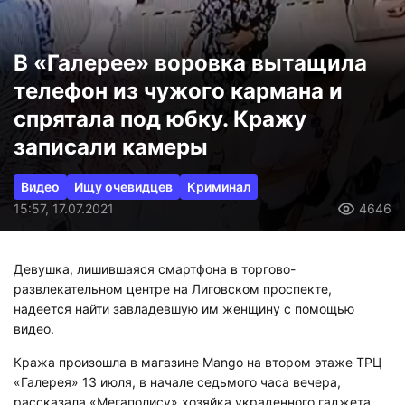
В «Галерее» воровка вытащила
телефон из чужого кармана и
спрятала под юбку. Кражу
записали камеры
Видео
Ищу очевидцев
Криминал
15:57, 17.07.2021
4646
Девушка, лишившаяся смартфона в торгово-
развлекательном центре на Лиговском проспекте,
надеется найти завладевшую им женщину с помощью
видео.
Кража произошла в магазине Mango на втором этаже ТРЦ
«Галерея» 13 июля, в начале седьмого часа вечера,
рассказала «Мегаполису» хозяйка украденного гаджета