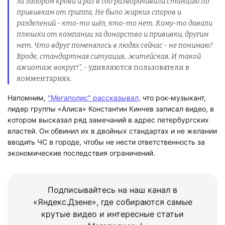
за забором крови и раз в год разворачивали станцию по
прививкам от гриппа. Не было жарких споров и
разделений - кто-то шёл, кто-то нет. Кому-то давали
плюшки от компании за донорство и прививки, другим
нет. Что вдруг поменялось в людях сейчас - не понимаю?
Вроде, стандартная ситуация.. житейская. И такой
ажиотаж вокруг!",
- удивляются пользователи в
комментариях.
Напомним,
"Мегаполис" рассказывал,
что рок-музыкант,
лидер группы «Алиса» Константин Кинчев записал видео, в
котором высказал ряд замечаний в адрес петербургских
властей. Он обвинил их в двойных стандартах и не желании
вводить ЧС в городе, чтобы не нести ответственность за
экономические последствия ограничений.
Подписывайтесь на наш канал в
«Яндекс.Дзене», где собираются самые
крутые видео и интересные статьи