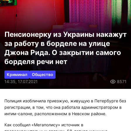
Пенсионерку из Украины накажут
за работу в борделе на улице
Джона Рида. О закрытии самого
борделя речи нет
Криминал
Общество
14:35, 17.07.2021
8571
Полиция изобличила приезжую, живущую в Петербурге без
регистрации, в том, что она работала администратором в
интим-салоне, расположенном в Невском районе.
Как сообщил «Мегаполису» источник в