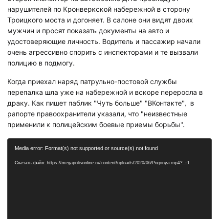
нарушителей по Кронверкской набережной в сторону
Троицкого моста и догоняет. В салоне они видят двоих
мужчин и просят показать документы на авто и
удостоверяющие личность. Водитель и пассажир начали
очень агрессивно спорить с инспекторами и те вызвали
полицию в подмогу.
Когда приехал наряд патрульно-постовой службы
перепалка шла уже на набережной и вскоре переросла в
драку. Как пишет паблик "Чуть больше" "ВКонтакте", в
рапорте правоохранители указали, что "неизвестные
применили к полицейским боевые приемы борьбы".
Видеоплеер
Media error: Format(s) not supported or source(s) not found
Скачать файл: https://megapolisonline.ru/content/uploads/2020/06/Pogonya.mp4?_=1