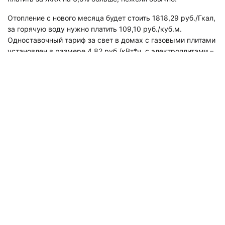
Отопление с нового месяца будет стоить 1818,29 руб./Гкал,
за горячую воду нужно платить 109,10 руб./куб.м.
Одноставочный тариф за свет в домах с газовыми плитами
установлен в размере 4,82 руб./кВт*ч, с электроплитами –
3,61руб./кВт*ч. Потребление холодной воды и
водоотведение жителям станут рассчитывать, исходя из
тарифа 32,53 руб./куб.м. Однако город готов
компенсировать траты на коммунальные услуги, если они
превышают 14% от общего дохода членов семьи. Чтобы
получить эти деньги, необходимо обратиться в «Городской
центр жилищных субсидий».
Напомним,
Мегаполис писал
, что ещё в прошлом году было
известно о повышении тарифов за ЖКХ в Петербурге на
3,5%. Что именно в данном случае контролировал лично
Беглов и откуда взялись данные о сдерживании темпов
роста на 0,3% – не ясно.