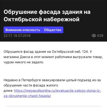
Обрушение фасада здания на
Октябрьской набережной
Внимание опасность
Общество
22:17, 19.07.2018
629
Обрушился фасад здания на Октябрьской наб. 124. У
магазина Дикси в этот момент работники выгружали товар,
чудом никого не задело.
Недавно в Петербурге эвакуировали целый подъезд из-за
обрушения части фасада жилого
дома:
https://megapolisonline.ru/jevakuacija-celogo-doma-iz-
za-obrushenija-chasti-fasada/