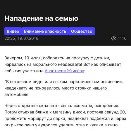
Нападение на семью
Видео
Внимание опасность
Общество
22:25, 19.07.2018
1116
Вечером, 19 июля, собираясь на прогулку с детьми,
нарвались на морального неадеквата! Вот как описывает
события участница
Анастасия Жгилёва
:
"В нетрезвом виде, или легком наркотическом опьянении,
неадеквату не понравилось место стоянки нашего
автомобиля.
Через открытые окна авто, сыпались маты, оскорбения.
Потом отъехав ближе к магазину дикси, постояв секунд 20,
проложить маршрут до парка, неадекват подбежал и через
открытое окно умудрился ударить отца с кулака в лицо...