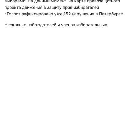
выборами. На данный момент на карте правозащитного
проекта движения в защиту прав избирателей
«Голос».зафиксировано уже 152 нарушения в Петербурге.
Несколько наблюдателей и членов избирательных
комиссий с правом совещательного голоса сообщили о
том, что на них было совершено нападение. Например, на
Петроградке неизвестные напали на членов участковых
избирательных комиссий, делегированных
оппозиционными кандидатами – одну из них облили
зеленкой, другого избили. Председатель городской
избирательной комиссии Виктор Миненко назвал эти
сообщения фейком, пишет «Фонтанка».
В Купчино кандидат-самовыдвиженец в муниципалитет
№75 Алексей Доссон предпринял погоню за черной
иномаркой, в которую погрузили урны для надомного
голосования и часть избирательных бюллетеней. Машина
долго петляла по району, а потом оторвалась от
преследователей – после того, как дорогу им перегородили