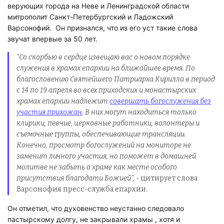
верующих города на Неве и Ленинградской области
митрополит Санкт-Петербургский и Ладожский
Варсонофий. Он признался, что из его уст такие слова
звучат впервые за 50 лет.
"Со скорбью в сердце извещаю вас о новом порядке
служения в храмах епархии на ближайшее время. По
благословению Святейшего Патриарха Кирилла в период
с 14 по 19 апреля во всех приходских и монастырских
храмах епархии надлежит
совершать богослужения без
участия прихожан
. В них могут находиться только
клирики, певчие, церковные работники, волонтеры и
съемочные группы, обеспечивающие трансляции.
Конечно, просмотр богослужений на мониторе не
заменит личного участия, но поможет в домашней
молитве не забыть о храме как месте особого
присутствия благодати Божией",
- цитирует слова
Варсонофия пресс-служба епархии.
Он отметил, что духовенство неустанно следовало
пастырскому долгу, не закрывали храмы , хотя и