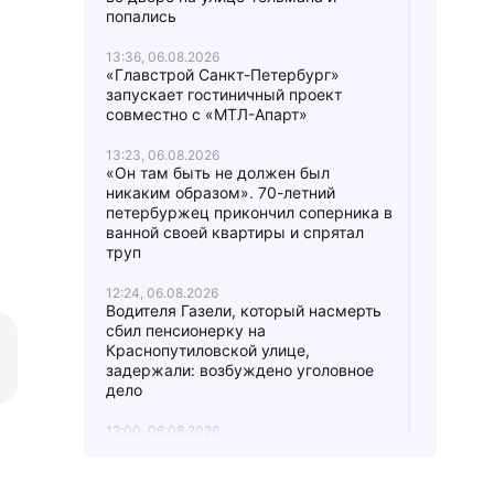
попались
13:36, 06.08.2026
«Главстрой Санкт-Петербург»
запускает гостиничный проект
совместно с «МТЛ-Апарт»
13:23, 06.08.2026
«Он там быть не должен был
никаким образом». 70-летний
петербуржец прикончил соперника в
ванной своей квартиры и спрятал
труп
12:24, 06.08.2026
Водителя Газели, который насмерть
сбил пенсионерку на
Краснопутиловской улице,
задержали: возбуждено уголовное
дело
12:00, 06.08.2026
После ссоры двух охранников БЦ на
Выборгской стороне одного спасают
в реанимации, а другого обвиняют в