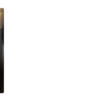
международных телефонных
мошенников
13:14, 05.08.2026
90-летний пенсионер отдал
мошенникам 900 тысяч рублей, но
благодаря полиции еще может
вернуть деньги
12:52, 05.08.2026
Наркосбытчик попался на полутора
граммах зелья, но работал по-
крупному — дома у него нашли уже
полкило мефедрона
12:00, 05.08.2026
В Вырице тушили серьезный пожар
в производственном предприятии
18:43, 04.08.2026
Сбивший насмерть велосипедиста на
Лиговском проспекте водитель
посидит пока под домашним
арестом