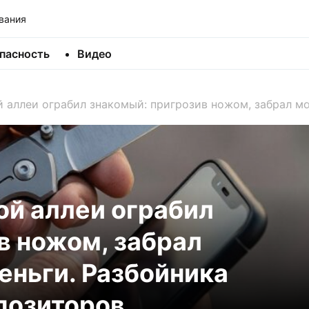
вания
пасность
Видео
аллеи ограбил знакомый: пригрозив ножом, забрал моб
й аллеи ограбил
в ножом, забрал
еньги. Разбойника
позиторов