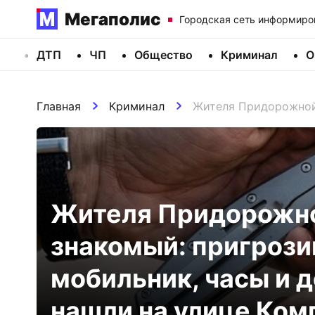
Мегаполис
Городская сеть информиро
ДТП
ЧП
Общество
Криминал
О
Главная
Криминал
Жителя Придорожной 
Жителя Придорожно
знакомый: пригрози
мобильник, часы и д
нашли на улице Ком