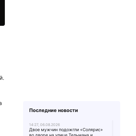
й.
а
Последние новости
14:27, 06.08.2026
Двое мужчин подожгли «Солярис»
во дворе на улице Тельмана и