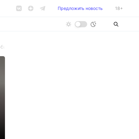
Предложить новость
18+
ильник, часы и деньги. Разбойника нашли на улице К