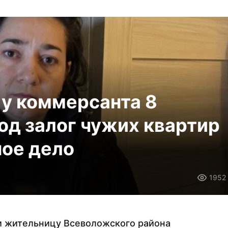
 у коммерсанта 8
од залог чужих квартир
ное дело
1952
и жительницу Всеволожского района