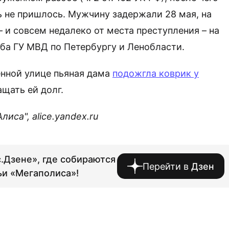
ь не пришлось. Мужчину задержали 28 мая, на
и совсем недалеко от места преступления – на
ба ГУ МВД по Петербургу и Ленобласти.
енной улице пьяная дама
подожгла коврик у
щать ей долг.
са", alice.yandex.ru
.Дзене», где собираются
Перейти в
Дзен
ьи «Мегаполиса»!