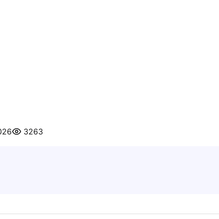
026
3263