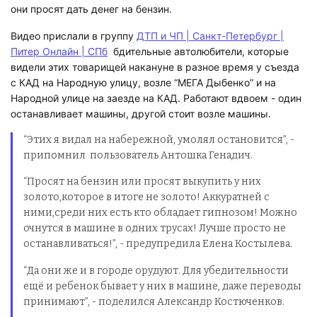
они просят дать денег на бензин.
Видео прислали в группу
ДТП и ЧП | Санкт-Петербург |
Питер Онлайн | СПб
бдительные автолюбители, которые
видели этих товарищей накануне в разное время у съезда
с КАД на Народную улицу, возле “МЕГА Дыбенко” и на
Народной улице на заезде на КАД. Работают вдвоем - один
останавливает машины, другой стоит возле машины.
“Этих я видал на набережной, умолял остановится”, -
припомнил пользователь Антошка Генадич.
“Просят на бензин или просят выкупить у них
золото,которое в итоге не золото! Аккуратней с
ними,среди них есть кто обладает гипнозом! Можно
очнутся в машине в одних трусах! Лучше просто не
останавливаться!”, - предупредила Елена Костылева.
“Да они же и в городе орудуют. Для убедительности
ещё и ребенок бывает у них в машине, даже переводы
принимают”, - поделился
Александр Костюченков.