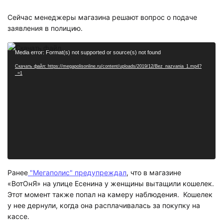
Сейчас менеджеры магазина решают вопрос о подаче
заявления в полицию.
Видеоплеер
Media error: Format(s) not supported or source(s) not found
Скачать файл: https://megapolisonline.ru/content/uploads/2019/12/Bez_nazvania_1.mp4?
_=1
Ранее
"Мегаполис" предупреждал
, что в магазине
«ВотОнЯ» на улице Есенина у женщины вытащили кошелек.
Этот момент также попал на камеру наблюдения. Кошелек
у нее дернули, когда она расплачивалась за покупку на
кассе.