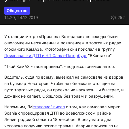
Общество
14:20, 24.12.2019
252
У станции метро «Проспект Ветеранов» пешеходы были
ошеломлены неожиданным появлением в торговых рядах
огромного КамАЗа. Фотографии они прислали в группу
Признавашки ДТП и ЧП Санкт-Петербург
"ВКонтакте".
"Твой КамАЗ - твои правила", - подписал снимок автор.
Водитель, судя по всему, выезжал на самосвале из дворов
на бульвар Новаторов. Чтобы не объезжать стоящие на
пути торговые ряды, он проехал их насквозь - и быстрее, и
дождик не капает. Обошлось без травм и разрушений.
Напомним, "М
егаполис" писал
о том, как самосвал марки
Scania спровоцировал ДТП во Всеволожском районе
Ленинградской области 18 декабря. В результате два
человека получили легкие травмы. Авария произошло на